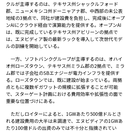
クルが主導するのは、テキサス州シャックルフォード
郡、ニューメキシコ州ドーニャアナ郡、中西部の未公表
地域の3拠点で、同社が建設費を負担し、完成後にオープ
ンAIにクラウド経由で演算能力を提供する。オープンAI
は、既に完成しているテキサス州アビリーンの拠点で
は、エヌビディア製の最新ラックを導入して次世代モデ
ルの訓練を開始している。
一方、ソフトバンクグループが主導するのは、オハイ
オ州ローズタウン、テキサス州ミラム郡の2拠点で、ミラ
ム郡では子会社のSBエナジーが電力インフラを提供す
る。ローズタウンでは、既に建設が始まっている。両拠
点ともに複数ギガワットの規模に拡張することが可能
で、スターゲート計画における費用効率や拡張性の面で
重要な位置づけにある。
ただしロイターによると、1GWあたり500億ドルとさ
れる建設費用の大半は未調達で、エヌビディアの1GWあ
たり100億ドルの出資のみでは不十分と指摘されてい