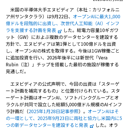
米国の半導体大手エヌビディア（本社：カリフォルニ
ア州サンタクララ）は9月22日、
オープンAIに最大1,000
億ドルを段階的に出資し、次世代人工知能（AI）インフ
ラを支援する計画を発表
した。総電力容量10ギガワ
ット（GW）におよぶ複数のデータセンターを建設する
方針で、エヌビディアは第1弾として100億ドルを出資
し、オープンAIの株式を取得する。今後は1GW稼働ごと
に追加投資を行い、2026年後半には新世代「Vera
Rubin（注）」チップを搭載した最初の施設が稼働する
見通しだ。
エヌビディアの公式声明で、今回の出資は「スターゲ
ート計画を補完するもの」と位置付けられている。スタ
ーゲート計画はオープンAI、ソフトバンクグループとオ
ラクルが共同で設立した総額5,000億ドル規模のAIインフ
ラ計画だ（
2025年1月28日記事参照
）。
オープンAIはそ
の一環として、2025年9月23日に両社と協力し米国内に5
つの新データセンターを建設すると発表
した。オラ