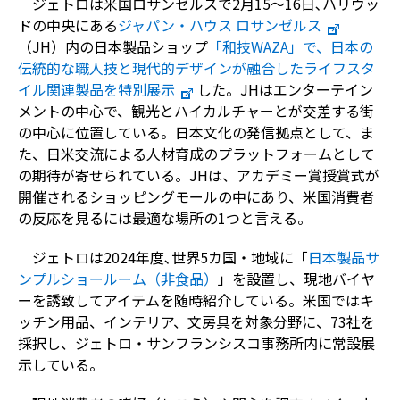
ジェトロは米国ロサンゼルスで
2
月
15
～
16
日､ハリウッ
ドの中央にある
ジャパン・ハウス
ロサンゼルス
（
JH
）内の日本製品ショップ
「和技WAZA
」で、日本の
伝統的な職人技と現代的デザインが融合したライフスタ
イル関連製品を特別展示
した。
JH
はエンターテイン
メントの中心で、観光とハイカルチャーとが交差する街
の中心に位置している。日本文化の発信拠点として、ま
た、日米交流による人材育成のプラットフォームとして
の期待が寄せられている。
JH
は、アカデミー賞授賞式が
開催されるショッピングモールの中にあり、米国消費者
の反応を見るには最適な場所の
1
つと言える。
ジェトロは
2024
年度､世界
5
カ国・地域に「
日本製品サ
ンプルショールーム（非食品）
」を設置し、現地バイヤ
ーを誘致してアイテムを随時紹介している。米国ではキ
ッチン用品、インテリア、文房具を対象分野に、
73
社を
採択し、ジェトロ・サンフランシスコ事務所内に常設展
示している。