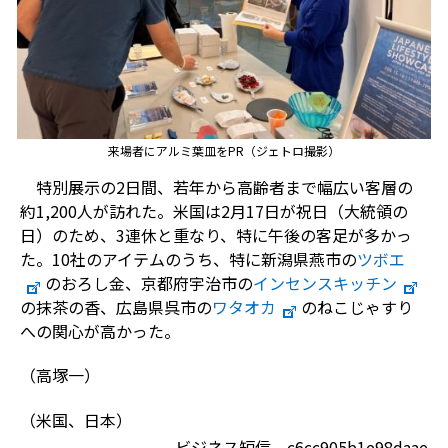
来場者にアルミ葉皿をPR（ジェトロ撮影）
特別展示の2日間、若年から高齢者まで幅広い客層の
約1,200人が訪れた。米国は2月17日が祝日（大統領の
日）のため、3連休と重なり、特に午後の客足が多かっ
た。10社のアイテムのうち、特に新潟県燕市の
ツボエ
のおろし金、京都府宇治市の
インセンスキッチン
の抹茶の香、広島県呉市の
ワタオカ
のねこじゃすり
への関心が高かった。
（高塚一）
（米国、日本）
ビジネス短信 c6cc905b1e98daae