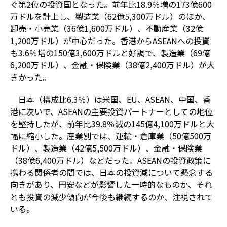
ぐ第2位の投資国となった。前年比18.9％増の173億600
万ドルを計上し、製造業（62億5,300万ドル）のほか、
卸売・小売業（36億1,600万ドル）、不動産業（32億
1,200万ドル）が中心だった。香港からASEANへの投資
も3.6％増の150億3,600万ドルと好調で、製造業（69億
6,200万ドル）、金融・保険業（38億2,400万ドル）が大
きかった。
日本（構成比6.3％）は米国、EU、ASEAN、中国、香
港に次いで、ASEANの主要投資パートナーとしての地位
を堅持したが、前年比39.8％減の145億4,100万ドルと大
幅に縮小した。産業別では、運輸・倉庫業（50億500万
ドル）、製造業（42億5,500万ドル）、金融・保険業
（38億6,400万ドル）などだった。ASEANの投資政策に
携わる関係者の間では、日本の投資減について懸念する
向きがあり、円安などが影響した一時的なものか、それ
とも投資の減少傾向が今後も継続するのか、注視されて
いる。