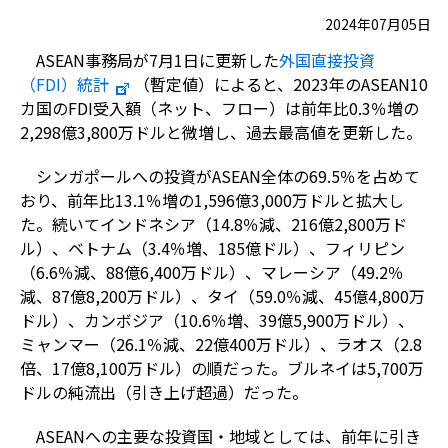
2024年07月05日
ASEAN事務局が7月1日に更新した
外国直接投資
（FDI）統計
（暫定値）によると、2023年のASEAN10
カ国のFDI受入額（ネット、フロー）は前年比0.3％増の
2,298億3,800万ドルと微増し、過去最高値を更新した。
シンガポールへの投資がASEAN全体の69.5％を占めて
おり、前年比13.1％増の1,596億3,000万ドルと拡大し
た。続いてインドネシア（14.8％減、216億2,800万ド
ル）、ベトナム（3.4％増、185億ドル）、フィリピン
（6.6％減、88億6,400万ドル）、マレーシア（49.2％
減、87億8,200万ドル）、タイ（59.0％減、45億4,800万
ドル）、カンボジア（10.6％増、39億5,900万ドル）、
ミャンマー（26.1％減、22億400万ドル）、ラオス（2.8
倍、17億8,100万ドル）の順だった。ブルネイは5,700万
ドルの純流出（引き上げ超過）だった。
ASEANへの主要な投資国・地域としては、前年に引き