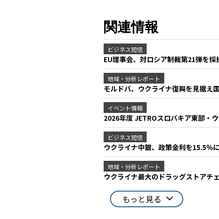
関連情報
ビジネス短信
EU理事会、対ロシア制裁第21弾を採
地域・分析レポート
モルドバ、ウクライナ復興を見据え
イベント情報
2026年度 JETROスロバキア東部
ビジネス短信
ウクライナ中銀、政策金利を15.5％
地域・分析レポート
ウクライナ最大のドラッグストアチ
もっと見る