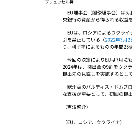
ブリュッセル発
EU理事会（閣僚理事会）は5
央銀行の資産から得られる収益
EUは、ロシアによるウクライ
引を禁止している（
2022年3月
り、利子率によるものの年間25
今回の決定によりEUは7月に
2024年は、拠出金の9割をウク
拠出先の見直しを実施するとし
欧州委のバルディス・ドムブ
な支援が重要として、初回の拠
（吉沼啓介）
（EU、ロシア、ウクライナ）