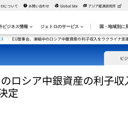
トロについて
お問い合わせ
Global Site
アジア経済研究所
外ビジネス情報
ジェトロのサービス
国・地域別に
ース
EU理事会、凍結中のロシア中銀資産の利子収入をウクライナ支
ビジ
中のロシア中銀資産の利子収
決定