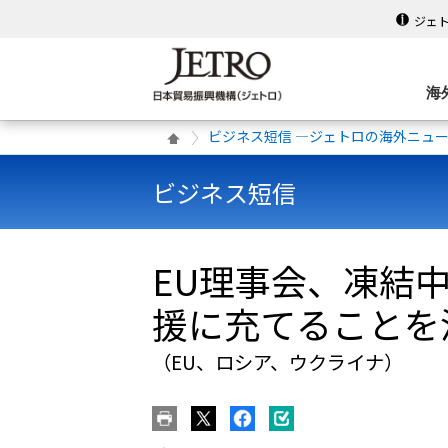
ジェ
海
ビジネス短信 ―ジェトロの海外ニュ
ビジネス短信
EU理事会、凍結
援に充てることを
（EU、ロシア、ウクライナ）