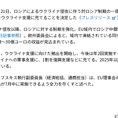
月21日、ロシアによるウクライナ侵攻に伴う対ロシア制裁の一
をウクライナ支援に充てることを決定した（
プレスリリース
ナ侵攻以降、ロシアに対する制裁を強化。EU域内でロシア中
2日記事参照
）。欧州委員会によると、域内で凍結されている同行
億～30億ユーロの収益が見込まれている。
も、ウクライナ支援に向けた拠出を開始し、今後は年2回実施
ライナへの軍事支援に、1割を復興支援などに充てる。2025年以
ている。
ロフスキス執行副委員長（経済総括、通商担当）は、EU理事会
出が7月中に実施できるよう全力を尽くすと述べた。
ビ