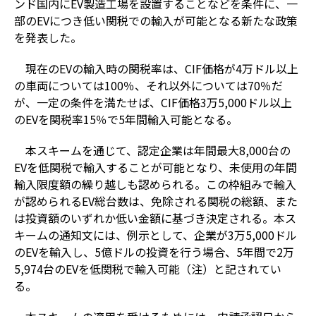
ンド国内にEV製造工場を設置することなどを条件に、一
部のEVにつき低い関税での輸入が可能となる新たな政策
を発表した。
現在のEVの輸入時の関税率は、CIF価格が4万ドル以上
の車両については100％、それ以外については70％だ
が、一定の条件を満たせば、CIF価格3万5,000ドル以上
のEVを関税率15％で5年間輸入可能となる。
本スキームを通じて、認定企業は年間最大8,000台の
EVを低関税で輸入することが可能となり、未使用の年間
輸入限度額の繰り越しも認められる。この枠組みで輸入
が認められるEV総台数は、免除される関税の総額、また
は投資額のいずれか低い金額に基づき決定される。本ス
キームの通知文には、例示として、企業が3万5,000ドル
のEVを輸入し、5億ドルの投資を行う場合、5年間で2万
5,974台のEVを低関税で輸入可能（注）と記されてい
る。