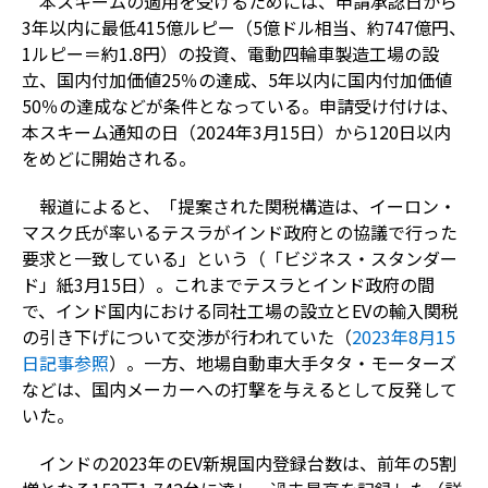
本スキームの適用を受けるためには、申請承認日から
3年以内に最低415億ルピー（5億ドル相当、約747億円、
1ルピー＝約1.8円）の投資、電動四輪車製造工場の設
立、国内付加価値25％の達成、5年以内に国内付加価値
50％の達成などが条件となっている。申請受け付けは、
本スキーム通知の日（2024年3月15日）から120日以内
をめどに開始される。
報道によると、「提案された関税構造は、イーロン・
マスク氏が率いるテスラがインド政府との協議で行った
要求と一致している」という（「ビジネス・スタンダー
ド」紙3月15日）。これまでテスラとインド政府の間
で、インド国内における同社工場の設立とEVの輸入関税
の引き下げについて交渉が行われていた（
2023年8月15
日記事参照
）。一方、地場自動車大手タタ・モーターズ
などは、国内メーカーへの打撃を与えるとして反発して
いた。
インドの2023年のEV新規国内登録台数は、前年の5割