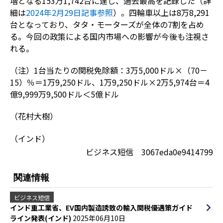
増となる153万1,742台に達し、過去最高を記録した（詳
細は
2024年2月29日記事参照
）。四輪車以上は8万8,291
台となっており、タタ・モーターズが全体の7割を占め
る。今回の政策による国内市場への影響が今後も注視さ
れる。
（注）1台当たりの関税免除額：3万5,000ドル×（70－
15）％＝1万9,250ドル、1万9,250ドル×2万5,974台＝4
億9,999万9,500ドル＜5億ドル
（花村大樹）
（インド）
ビジネス短信 3067eda0e9414799
関連情報
ビジネス短信
インド重工業省、EV国内製造誘致の輸入関税優遇策ガイド
ライン発表(インド)
2025年06月10日