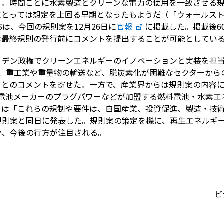
。時間ごとに水素製造とクリーンな電力の使用を一致させる規定
にとっては想定を上回る早期となったもようだ（「ウォールス
RSは、今回の規則案を12月26日に
官報
に掲載した。掲載後6
は最終規則の発行前にコメントを提出することが可能としてい
イデン政権でクリーンエネルギーのイノベーションと実装を担
は、重工業や重量物の輸送など、脱炭素化が困難なセクターか
」とのコメントを寄せた。一方で、産業界からは規則案の内容
料電池メーカーのプラグパワーなどが加盟する燃料電池・水素エ
）は「これらの規制や要件は、自国産業、投資促進、製造・技
規則案と同日に発表した。規則案の策定を機に、再生エネルギ
か、今後の行方が注目される。
ビ