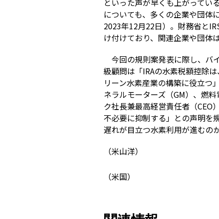
といった声が早くも上がっている
についても、多くの企業や団体
2023年12月22日）。財務省とI
け付けており、関連企業や団体
今回の規則案発表に際し、バ
級顧問は「IRAの水素税額控除
リーン水素産業の構築に役立つ
ネラルモーターズ（GM）、燃
ク社長兼最高経営責任者（CEO
不必要に抑制する」との声明を
遅れが目立つ水素利用が進むの
（米山洋）
（米国）