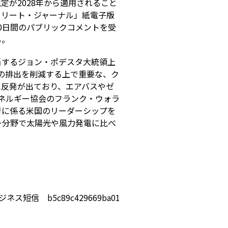
が2028年から適用されること
トリート・ジャーナル」紙電子版
0日間のパブリックコメントを受
る。
当するジョン・ポデスタ大統領上
らの排出を削減する上で重要な、ク
に反発が出ており、エアバスやゼ
ネルギー協会のフランク・ウォラ
術に係る米国のリーダーシップを
ー分野で太陽光や風力発電に比べ
ジネス短信 b5c89c429669ba01