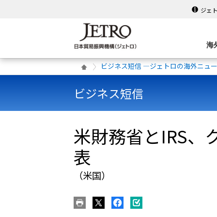
ジェ
海
ビジネス短信 ―ジェトロの海外ニュ
ビジネス短信
米財務省とIRS
表
（米国）