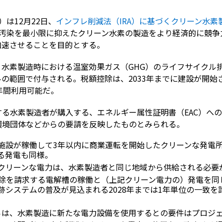
）は12月22日、
インフレ削減法（IRA）に基づくクリーン水
汚染を最小限に抑えたクリーン水素の製造をより経済的に競争
加速させることを目的とする。
水素製造時における温室効果ガス（GHG）のライフサイクル
ドルの範囲で付与される。税額控除は、2033年までに建設が開
年間利用可能だ。
る水素製造者が購入する、エネルギー属性証明書（EAC）への
環境団体などからの要請を反映したものとみられる。
施設が稼働して3年以内に商業運転を開始したクリーンな発電
る発電も同様。
クリーンな電力は、水素製造者と同じ地域から供給される必要
除を請求する電解槽の稼働と（上記クリーン電力の）発電を同
跡システムの普及が見込まれる2028年までは1年単位の一致を
らは、水素製造に新たな電力設備を使用するとの要件はプロジ