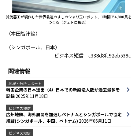
鈴茂器工が製作した世界最速のすしのシャリ玉ロボット、1時間で4,800貫を
つくる（ジェトロ撮影）
（本田智津絵）
（シンガポール、日本）
ビジネス短信 c338d8fc92eb539c
関連情報
地域・分析レポート
韓国企業の日本進出（4）日本での新設法人数が過去最多を
記録
2025年11月18日
ビジネス短信
広州地鉄、海外展開を加速しベトナムとシンガポールで協定
締結(シンガポール、中国、ベトナム)
2026年06月11日
ビジネス短信