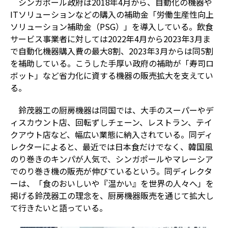
シンガポール政府は2018年4月から、自動化の機器や
ITソリューションなどの購入の補助金「労働生産性向上
ソリューション補助金（PSG）」を導入している。飲食
サービス事業者に対しては2022年4月から2023年3月ま
で自動化機器購入費の最大8割、2023年3月からは同5割
を補助している。こうした手厚い政府の補助が「寿司ロ
ボット」など省力化に資する機器の販売拡大を支えてい
る。
鈴茂器工の厨房機器は同国では、大手のスーパーやデ
ィスカウント店、回転ずしチェーン、レストラン、テイ
クアウト店など、幅広い業態に納入されている。同ディ
レクターによると、最近では日本食だけでなく、韓国風
のり巻きのキンパが人気で、シンガポールやマレーシア
でのり巻き機の販売が伸びているという。同ディレクタ
ーは、「食のおいしいや『温かい』を世界の人々へ」を
掲げる鈴茂器工の理念を、厨房機器販売を通じて拡大し
て行きたいと語っている。