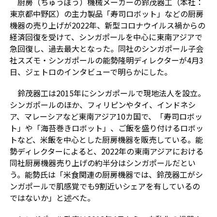
厨房（ちゅうぼう）機械メーカーの鈴茂器工（本社：
東京都中野区）の主力製品「寿司ロボット」などの厨房
機器の売り上げが2022年、新型コロナウイルス禍からの
経済回復を受けて、シンガポールを中心に東南アジアで
急回復し、過去最大となった。同社のシンガポール子会
社スズモ・シンガポールの能勢隆明ディレクターが4月3
日、ジェトロのインタビューで明らかにした。
鈴茂器工は2015年にシンガポールで現地法人を設立。
シンガポールのほか、フィリピンやタイ、インドネシ
ア、マレーシアなど東南アジア10カ国で、「寿司ロボッ
ト」や「海苔巻きロボット」、ご飯を盛り付けるロボッ
トなど、米飯を中心とした厨房機器を販売している。能
勢ディレクターによると、2022年の東南アジアにおける
同社厨房機器売り上げの約半分はシンガポールだとい
う。能勢氏は「米食関連の厨房機器では、鈴茂器工がシ
ンガポールで肌感覚でも9割近いシェアを有しているの
ではないか」と述べた。