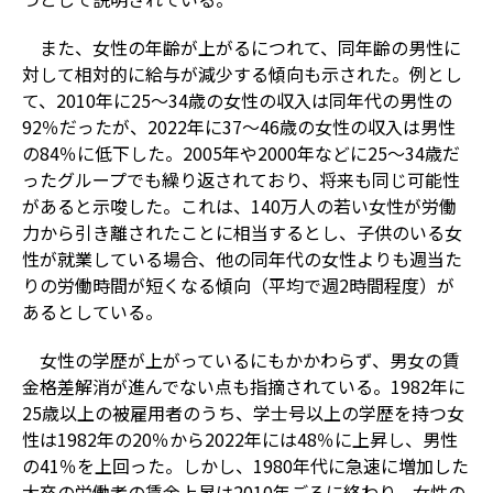
また、女性の年齢が上がるにつれて、同年齢の男性に
対して相対的に給与が減少する傾向も示された。例とし
て、2010年に25～34歳の女性の収入は同年代の男性の
92％だったが、2022年に37～46歳の女性の収入は男性
の84％に低下した。2005年や2000年などに25～34歳だ
ったグループでも繰り返されており、将来も同じ可能性
があると示唆した。これは、140万人の若い女性が労働
力から引き離されたことに相当するとし、子供のいる女
性が就業している場合、他の同年代の女性よりも週当た
りの労働時間が短くなる傾向（平均で週2時間程度）が
あるとしている。
女性の学歴が上がっているにもかかわらず、男女の賃
金格差解消が進んでない点も指摘されている。1982年に
25歳以上の被雇用者のうち、学士号以上の学歴を持つ女
性は1982年の20％から2022年には48％に上昇し、男性
の41％を上回った。しかし、1980年代に急速に増加した
大卒の労働者の賃金上昇は2010年ごろに終わり、女性の