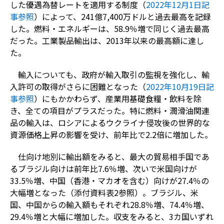
した優遇為替レートを適用する制度（
2022年12月1日記
事参照
）によって、241億7,400万ドルと過去最高を記録
した。燃料・エネルギーは、58.9％増で同じく過去最高
だった。工業製品輸出は、2013年以来の最高額に達し
た。
輸入についても、政府が輸入取引の監視を強化し、輸
入許可の取得がさらに困難となった（
2022年10月19日記
事参照
）にもかかわらず、産業用基礎食糧・飲料を除
き、全ての項目がプラスだった。特に燃料・潤滑油関連
品の輸入は、ロシアによるウクライナ侵攻後の世界的な
資源価格上昇の影響を受け、前年比で2.2倍に増加した。
仕向け地別に輸出額をみると、最大の貿易相手国であ
るブラジル向けは前年比7.6％増、次いで米国向けが
33.5％増、中国（香港・マカオを含む）向けが27.4％の
大幅増となった（添付資料表2参照）。ブラジル、米
国、中国からの輸入額もそれぞれ28.8％増、74.4％増、
29.4％増と大幅に増加した。収支をみると、3カ国いずれ