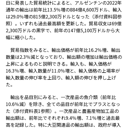
日に発表した貿易統計によると、アルゼンチンの2022年
通年の輸出は前年比13.5％増の884億4,600万ドル、輸入
は29.0％増の815億2,300万ドルとなった（添付資料図参
照）。いずれも過去最高額を更新した。貿易収支は69億
2,300万ドルの黒字で、前年の147億5,100万ドルから大
幅に縮小した。
貿易指数をみると、輸出価格が前年比16.2％増、輸出
数量は2.3％減となっており、輸出額の増加は輸出価格の
上昇によるものと説明できる。輸入も、輸入価格が
16.3％増、輸入数量が11.0％増と、輸入価格の上場率が
輸入数量の伸び率を上回り、輸入額の伸びを押し上げ
た。
輸出を品目別にみると、一次産品の魚介類（前年比
10.6％減）を除き、全ての品目が前年比でプラスとなっ
た（添付資料表1参照）。一次産品と農畜産物加工品の
輸出額は、前年比でそれぞれ9.4％増、7.1％増と過去最
高を記録した。特に大豆関連品の輸出額は、政府が導入