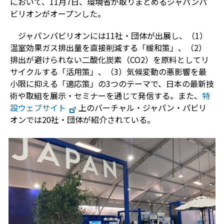
において、
11
月
7
日、環境省が取りまとめるジャパンパ
ビリオンがオープンした。
ジャパンパビリオンには
11
社・団体が出展し、（
1
）
温室効果ガス排出量を直接削減する「緩和策」、（
2
）
排出が避けられない二酸化炭素（
CO2
）を原料としてリ
サイクルする「活用策」、（
3
）気候変動の悪影響を最
小限に抑える「適応策」の
3
つのテーマで、日本の最新技
術や取組を展示・セミナーを通じて発信する。また、
特
設ウェブサイト
上のバーチャル・ジャパン・パビリ
オンでは
20
社・団体が紹介されている。