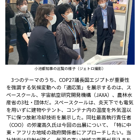
小池都知事の巡覧の様子（ジェトロ撮影）
3
つのテーマのうち、
COP27
議長国エジプトが重要性
を強調する気候変動への「適応策」を展示するのは、ス
ペースクール、宇宙航空研究開発機構（
JAXA
）、農林水
産省の
3
社・団体だ。スペースクールは、炎天下でも電気
を用いずに建物やテント、コンテナ内の温度を外気温以
下に保つ放射冷却技術を展示した。同社最高執行責任者
（
COO
）の夘瀧高久氏は今回の出展について、「特に中
東・アフリカ地域の政府関係者にアプローチしたい。当
社技術は日射が強く、気温の高い地域で需要が見込まれ