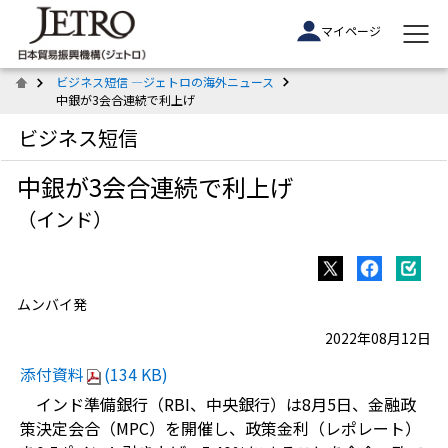
マイページ
ビジネス短信 ―ジェトロの海外ニュース
中銀が3会合連続で利上げ
ビジネス短信
中銀が3会合連続で利上げ
（インド）
ムンバイ発
2022年08月12日
添付資料
(134 KB)
インド準備銀行（
RBI
、中央銀行）は
8
月
5
日、金融政
策決定会合（
MPC
）を開催し、政策金利（レポレート）