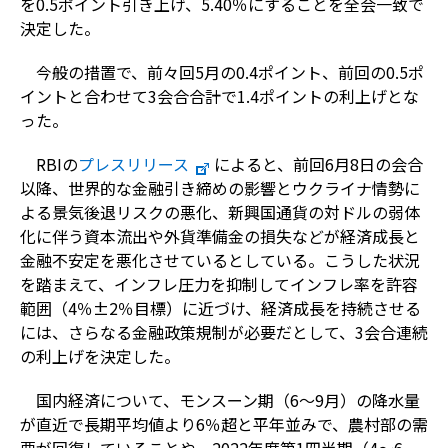
を
0.5
ポイント引き上げ、
5.40
％にすることを全会一致で
決定した。
今般の措置で、前々回
5
月の
0.4
ポイント、前回の
0.5
ポ
イントと合わせて
3
会合合計で
1.4
ポイントの利上げとな
った。
RBI
の
プレスリリース
によると、前回
6
月
8
日の会合
以降、世界的な金融引き締めの影響とウクライナ情勢に
よる景気後退リスクの悪化、新興国通貨の対ドルの弱体
化に伴う資本流出や外貨準備金の損失などが経済成長と
金融不安定を悪化させているとしている。こうした状況
を踏まえて、インフレ圧力を抑制してインフレ率を許容
範囲（
4
％±
2
％目標）に近づけ、経済成長を持続させる
には、さらなる金融政策規制が必要だとして、
3
会合連続
の利上げを決定した。
国内経済について、モンスーン期（
6
～
9
月）の降水量
が直近で長期平均値より
6
％超と平年並みで、農村部の需
要が回復していることや、
2022
年度第
1
四半期（
4
～
6