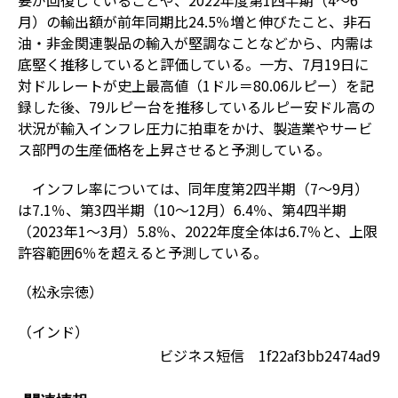
月）の輸出額が前年同期比
24.5
％増と伸びたこと、非石
油・非金関連製品の輸入が堅調なことなどから、内需は
底堅く推移していると評価している。一方、
7
月
19
日に
対ドルレートが史上最高値（
1
ドル＝
80.06
ルピー）を記
録した後、
79
ルピー台を推移しているルピー安ドル高の
状況が輸入インフレ圧力に拍車をかけ、製造業やサービ
ス部門の生産価格を上昇させると予測している。
インフレ率については、同年度第
2
四半期（
7
～
9
月）
は
7.1
％、第
3
四半期（
10
～
12
月）
6.4
％、第
4
四半期
（
2023
年
1
～
3
月）
5.8
％、
2022
年度全体は
6.7
％と、上限
許容範囲
6
％を超えると予測している。
（松永宗徳）
（インド）
ビジネス短信 1f22af3bb2474ad9