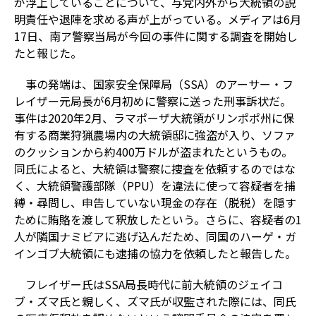
が浮上していることについて、与党内外から大統領の説
明責任や退陣を求める声が上がっている。メディアは6月
17日、南ア警察当局が今回の事件に関する調査を開始し
たと報じた。
事の発端は、国家安全保障局（SSA）のアーサー・フ
レイザー元局長が6月初めに警察に送った刑事訴状だ。
事件は2020年2月、ラマポーザ大統領がリンポポ州に保
有する商業狩猟農場内の大統領邸に強盗が入り、ソファ
のクッションから約400万ドルが盗まれたというもの。
同氏によると、大統領は警察に捜査を依頼するのではな
く、大統領警護部隊（PPU）を違法に使って容疑者を捕
縛・尋問し、申告していない現金の存在（脱税）を隠す
ために賄賂を渡して釈放したという。さらに、容疑者の1
人が隣国ナミビアに逃げ込んだため、同国のハーゲ・ガ
インゴブ大統領にも逮捕の協力を依頼したと報告した。
フレイザー氏はSSA局長時代に前大統領のジェイコ
ブ・ズマ氏と親しく、ズマ氏が収監された際には、同氏