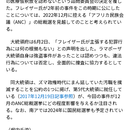
の医療仮釈放を認めないという諮問委員会の決定を覆し
た。フレイザー氏が2年前の事件をこの時期に公にした
ことについては、2022年12月に控える「アフリカ民族会
議（ANC）」の総裁選を見越してのことと考えられてい
る。
大統領府は6月2日、「フレイザー氏が主張する犯罪行
為には何の根拠もない」との声明を出した。ラマポーザ
大統領自身は強盗事件があったことは認めつつも、違法
行為については否定し、全面的に捜査に協力するとして
いる。
同大統領は、ズマ政権時代にまん延していた汚職を撲
滅することを公約の1つに掲げ、第5代大統領に就任して
いる（
2017年12月19日記事参照
）が、今回の事件が12
月のANC総裁選挙にどの程度影響を与えるか注目され
る。なお、南アでは2024年に国民総選挙も予定されてい
る。
（堀内千浪）