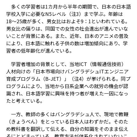
多くの学習者は1カ月から半年の期間で、日本の日本語
学校入学に必要なN5レベル（注3）まで学ぶ。年齢は
18〜25歳が多く、男女比はおよそ9：1といわれている。
男女比の偏りは、同国での女性の社会進出が進んでいな
いことが背景にある。また、近年、日本のアニメの普及
により、日本語に触れる子供の数は増加傾向にあり、学
習者の低年齢化が進んでいる。
学習者増加の背景として、当地ICT（情報通信技術）
人材向けの「日本市場向けバングラデシュITエンジニア
育成プログラム（B-JET）」（注4）が挙げられる。同プ
ログラムにより、当地から日系企業への就労の機会が認
識され、日本語学習に興味を持つ者が増えた一因になっ
たと考えている。
一方、教師の多くはバングラデシュ人で、現地で教鞭
（きょうべん）をとっている日本人はわずかだ。そのた
め教科書を翻訳して伝える、自分の知識をそのまま伝え
るにとどまっている。教育方法が体系化されていないこ