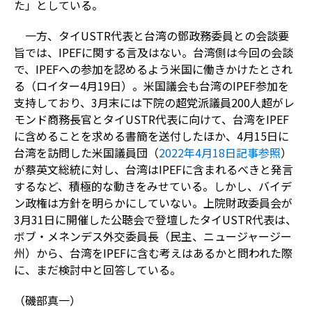
た」としている。
一方、タイUSTR代表と台湾の鄧政務委員との会談要
旨では、IPEFに関する言及はない。台湾側は今回の会談
で、IPEFへの参加を認めるよう米国に働きかけたとされ
る（ロイター4月19日）。米国議会も台湾のIPEF参加を
支持しており、3月末には下院の超党派議員200人超がレ
モンド商務長官とタイUSTR代表に向けて、台湾をIPEF
に含めることを求める書簡を送付したほか、4月15日に
台湾を訪問した米国議員団（
2022年4月18日記事参照
）
が蔡英文総統に対し、台湾はIPEFに含まれるべきと発言
するなど、積極的な動きをみせている。しかし、バイデ
ン政権は方針を明らかにしていない。上院財政委員会が
3月31日に開催した公聴会で登壇したタイUSTR代表は、
ボブ・メネンデス外交委員長（民主、ニュージャージー
州）から、台湾をIPEFに含む考えはあるかと問われた際
に、まだ検討中と回答している。
（磯部真一）