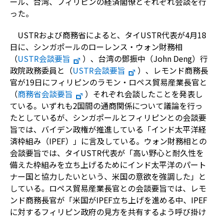
ール、台湾、フィリピンの経済閣僚とそれぞれ会談を行
った。
USTRおよび商務省によると、タイUSTR代表が4月18
日に、シンガポールのローレンス・ウォン財務相
（
USTR会談要旨
）、台湾の鄧振中（John Deng）行
政院政務委員と（
USTR会談要旨
）、レモンド商務長
官が19日にフィリピンのラモン・ロペス貿易産業長官と
（
商務省会談要旨
）それぞれ会談したことを発表し
ている。いずれも2国間の通商関係について議論を行っ
たとしているが、シンガポールとフィリピンとの会談要
旨では、バイデン政権が推進している「インド太平洋経
済枠組み（IPEF）」に言及している。ウォン財務相との
会談要旨では、タイUSTR代表が「高い野心と耐久性を
備えた枠組みを立ち上げるためにインド太平洋のパート
ナー国と協力したいという、米国の意欲を強調した」と
している。ロペス貿易産業長官との会談要旨では、レモ
ンド商務長官が「米国がIPEF立ち上げを進める中、IPEF
に対するフィリピン政府の見方を共有するよう呼び掛け