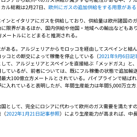
カル総裁は2月27日、
欧州にガスの追加供給をする用意がある
インとイタリアにガスを供給しており、供給量は欧州諸国のガ
力に限界があるほか、国内供給や他国・地域への輸出などもあ
方メートルにとどまると推測される。
念がある。アルジェリアからモロッコを経由してスペインと結
ロッコとの断交によって稼働を停止している（
2021年9月6日
として、アルジェリアとスペインを直接結ぶ「メッドガス」と
用しているが、前者については、既にフル稼働の状態で追加輸
最大100億立方メートルとされている。パイプラインで結ば
野に入れていると表明したが、年間生産能力は年間5,000万立方
給国として、完全にロシアに代わって欧州のガス需要を満たす
発（
2022年1月21日記事参照
）により生産能力が高まれば、中