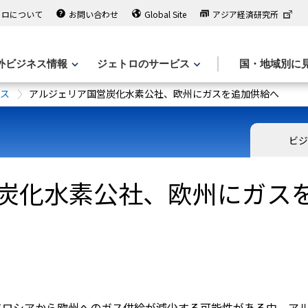
トロについて
お問い合わせ
Global Site
アジア経済研究所
外ビジネス情報
ジェトロのサービス
国・地域別に
ース
アルジェリア国営炭化水素公社、欧州にガスを追加供給へ
ビジ
炭化水素公社、欧州にガス
てロシアから欧州へのガス供給が減少する可能性がある中、ア