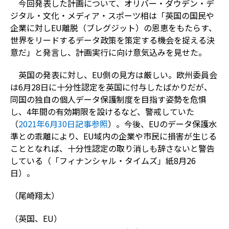
今回発表した計画について、オリバー・ダウデン・デ
ジタル・文化・メディア・スポーツ相は「英国の国民や
企業に対しEU離脱（ブレグジット）の恩恵をもたらす、
世界をリードするデータ政策を策定する機会を捉える決
意だ」と発言し、計画実行に向け意気込みを見せた。
英国の発表に対し、EU側の見方は厳しい。欧州委員会
は6月28日に十分性認定を英国に付与したばかりだが、
同国の独自の個人データ保護制度を目指す姿勢を危惧
し、4年間の有効期限を設けるなど、警戒していた
（
2021年6月30日記事参照
）。今後、EUのデータ保護水
準との乖離により、EU域内の企業や市民に損害が生じる
こととなれば、十分性認定の取り消しも辞さないと警告
している（「フィナンシャル・タイムズ」紙8月26
日）。
（尾崎翔太）
（英国、EU）