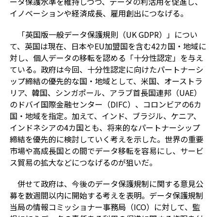
ータ保護水準を維持しつつ、データの利活用を促進し、
イノベーションや経済成長、雇用創出につなげる。
「英国版一般データ保護規則（UK GDPR）」につい
て、英国は現在、日本やEU加盟国を含む42カ国・地域に
対し、個人データの移転を認める「十分性認定」を与え
ている。政府は今回、十分性認定に向けたパートナーシ
ップ締結の優先的な国・地域として、米国、オーストラ
リア、韓国、シンガポール、アラブ首長国連邦（UAE）
のドバイ国際金融センター（DIFC）、コロンビアの6カ
国・地域を指定。加えて、インド、ブラジル、ケニア、
インドネシアの4カ国とも、将来的なパートナーシップ
締結を優先的に検討していく考えを示した。世界の重要
市場や高成長国との間でデータ移転を容易にし、サービ
ス貿易の拡大などにつなげるのが狙いだ。
併せて政府は、今後のデータ保護規制に関する意見公
募を数週間以内に開始する考えを表明。データ保護規制
当局の情報コミッショナー事務局（ICO）に対して、監