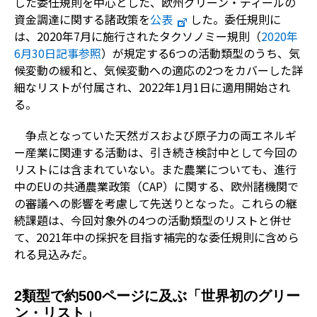
した委任規則を中心とした、欧州グリーン・ディールの
資金調達に関する諸政策を
公表
した。委任規則に
は、2020年7月に施行されたタクソノミー規則（
2020年
6月30日記事参照
）が規定する6つの活動類型のうち、気
候変動の緩和と、気候変動への適応の2つをカバーした詳
細なリストが付属され、2022年1月1日に適用開始され
る。
争点となっていた天然ガスおよび原子力の両エネルギ
ー産業に関連する活動は、引き続き検討中として今回の
リストには含まれていない。また農業についても、進行
中のEUの共通農業政策（CAP）に関する、欧州諸機関で
の審議への影響を考慮して先送りとなった。これらの継
続課題は、今回対象外の4つの活動類型のリストと併せ
て、2021年中の採択を目指す補完的な委任規則に含めら
れる見込みだ。
2類型で約500ページに及ぶ「世界初のグリー
ン・リスト」