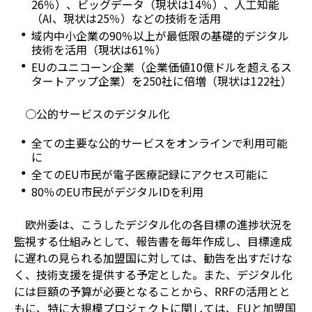
26％）、ビッグデータ（現状は14％）、人工知能
（AI、現状は25％）などの技術を活用
域内中小企業の90％以上が最低限の基礎的デジタル
技術を活用（現状は61％）
EUのユニコーン企業（企業価値10億ドルを超えるス
タートアップ企業）を250社に倍増（現状は122社）
○公的サービスのデジタル化
全ての主要な公的サービスをオンラインで利用可能
に
全てのEU市民が電子医療記録にアクセス可能に
80％のEU市民がデジタルIDを利用
欧州委は、こうしたデジタル化の各目標の進捗状況を
監視する仕組みとして、報告書を毎年作成し、目標達成
に遅れの見られる加盟国に対しては、勧告を出すだけな
く、技術支援を提供する予定とした。また、デジタル化
には巨額の予算が必要となることから、RRFの活用とと
もに、特に大規模プロジェクトに関しては、EUと加盟国