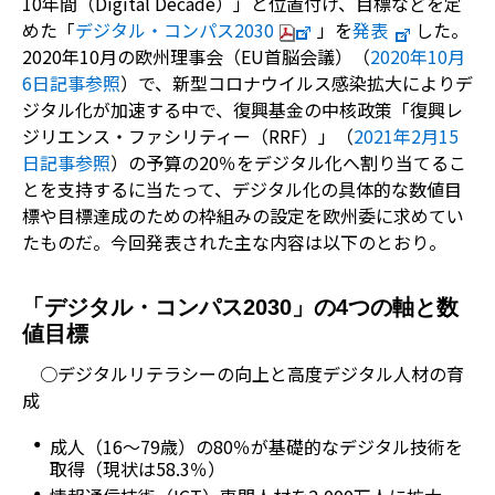
10年間（Digital Decade）」と位置付け、
目標などを定
めた
「
デジタル・コンパス2030
」を
発表
した。
2020年10月の欧州理事会（EU首脳会議）（
2020年10月
6日記事参照
）で、新型コロナウイルス感染拡大によりデ
ジタル化が加速する中で、復興基金の中核政策「復興レ
ジリエンス・ファシリティー（RRF）」（
2021年2月15
日記事参照
）の予算の20％をデジタル化へ割り当てるこ
とを支持するに当たって、デジタル化の具体的な数値目
標や目標達成のための枠組みの設定を欧州委に求めてい
たものだ。今回発表された主な内容は以下のとおり。
「デジタル・コンパス2030」の4つの軸と数
値目標
○デジタルリテラシーの向上と高度デジタル人材の育
成
成人（16～79歳）の80％が基礎的なデジタル技術を
取得（現状は58.3％）