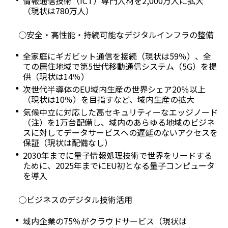
情報通信技術（ICT）専門人材を2,000万人に拡大
（現状は780万人）
○安全・高性能・持続可能なデジタルインフラの整備
全家庭にギガビット通信を接続（現状は59％）、全
ての居住地域で第5世代移動通信システム（5G）を提
供（現状は14％）
次世代半導体のEU域内生産の世界シェア20％以上
（現状は10％）を目指すなど、域内生産の拡大
気候中立に対応した高セキュリティーなエッジノード
（注）を1万台配備し、域内のあらゆる地域のビジネ
スに対してデータサービスへの遅延のないアクセスを
保証（現状は配備なし）
2030年までに量子情報処理技術で世界をリードする
ために、2025年までにEU初となる量子コンピュータ
を導入
○ビジネスのデジタル技術活用
域内企業の75％がクラウドサービス（現状は