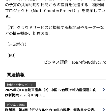
の予算の共同利用や民間からの投資を促進する「複数国
プロジェクト（Multi-Country Project）」を提案してい
る。
（注）クラウドサービスと接続する基地局やルーターな
どの情報機器、処理装置。
（吉沼啓介）
（EU）
ビジネス短信 a5a74fb48dd9c77c
関連情報
地域・分析レポート
2025年のEU自動車産業（2）中国EV台頭で域内産優遇に向
け新提案
2026年07月08日
ビジネス短信
欧州委、第4回「デジタル化の10年の現状」報告書を公表、