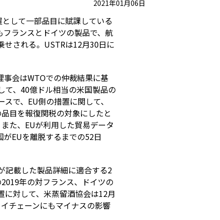
2021年01月06日
措置として一部品目に賦課している
もフランスとドイツの製品で、航
せされる。USTRは12月30日に
理事会はWTOでの仲裁結果に基
して、40億ドル相当の米国製品の
リースで、EU側の措置に関して、
の品目を報復関税の対象にしたと
また、EUが利用した貿易データ
がEUを離脱するまでの52日
Rが記載した製品詳細に適合する2
019年の対フランス、ドイツの
措置に対して、米蒸留酒協会は12月
ライチェーンにもマイナスの影響
。