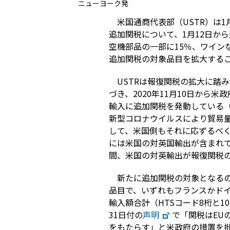
ニューヨーク発
米国通商代表部（USTR）は
追加関税について、1月12日か
空機部品の一部に15％、ワインな
追加関税の対象品目を拡大する
USTRは報復関税の拡大に踏
づき、2020年11月10日か
輸入に追加関税を発動している
新型コロナウイルスにより貿易
して、米国側もそれに応ずるべ
には米国の対英国輸出が含まれて
間、米国の対英輸出が報復関税
新たに追加関税の対象となるの
品目で、いずれもフランスかドイ
輸入額合計（HTSコード8桁と1
31日付の
声明
で「関税はEU
をもたらす」と米政府の措置を