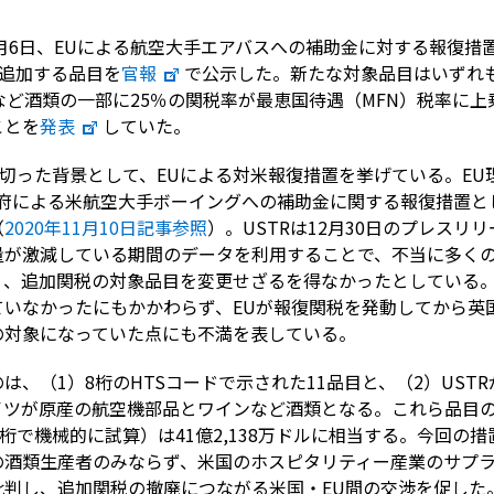
1月6日、EUによる航空大手エアバスへの補助金に対する報復
ら追加する品目を
官報
で公示した。新たな対象品目はいずれ
ど酒類の一部に25％の関税率が最恵国待遇（MFN）税率に上乗
ことを
発表
していた。
み切った背景として、EUによる対米報復措置を挙げている。EU
ら米政府による米航空大手ボーイングへの補助金に関する報復措置と
（
2020年11月10日記事参照
）。USTRは12月30日のプレスリ
量が激減している期間のデータを利用することで、不当に多く
く、追加関税の対象品目を変更せざるを得なかったとしている。
いなかったにもかかわらず、EUが報復関税を発動してから英国
の対象になっていた点にも不満を表している。
は、（1）8桁のHTSコードで示された11品目と、（2）UST
ツが原産の航空機部品とワインなど酒類となる。これら品目の2
0桁で機械的に試算）は41億2,138万ドルに相当する。今回の
の酒類生産者のみならず、米国のホスピタリティー産業のサプ
批判し、追加関税の撤廃につながる米国・EU間の交渉を促した