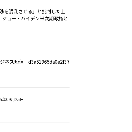
交渉を混乱させる」と批判した上
、ジョー・バイデン米次期政権と
ジネス短信 d3a51965da0e2f37
25年09月25日