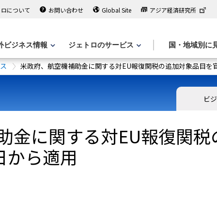
トロについて
お問い合わせ
Global Site
アジア経済研究所
外ビジネス情報
ジェトロのサービス
国・地域別に
ース
米政府、航空機補助金に関する対EU報復関税の追加対象品目を官
ビジ
助金に関する対EU報復関税
日から適用