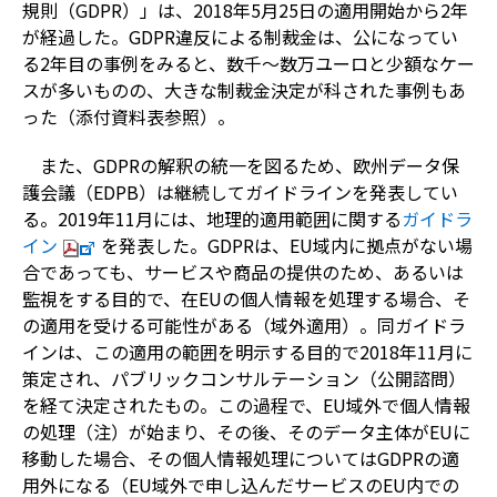
規則（GDPR）」は、2018年5月25日の適用開始から2年
が経過した。GDPR違反による制裁金は、公になってい
る2年目の事例をみると、数千～数万ユーロと少額なケー
スが多いものの、大きな制裁金決定が科された事例もあ
った（添付資料表参照）。
また、GDPRの解釈の統一を図るため、欧州データ保
護会議（EDPB）は継続してガイドラインを発表してい
る。2019年11月には、地理的適用範囲に関する
ガイドラ
イン
を発表した。GDPRは、EU域内に拠点がない場
合であっても、サービスや商品の提供のため、あるいは
監視をする目的で、在EUの個人情報を処理する場合、そ
の適用を受ける可能性がある（域外適用）。同ガイドラ
インは、この適用の範囲を明示する目的で2018年11月に
策定され、パブリックコンサルテーション（公開諮問）
を経て決定されたもの。この過程で、EU域外で個人情報
の処理（注）が始まり、その後、そのデータ主体がEUに
移動した場合、その個人情報処理についてはGDPRの適
用外になる（EU域外で申し込んだサービスのEU内での