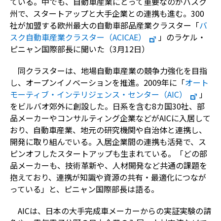
ている。中でも、自動車産業にとって重要なのがバスク
州で、スタートアップと大手企業との連携も進む。300
社が加盟する欧州最大の自動車部品産業クラスター「
バ
スク自動車産業クラスター（ACICAE）
」のラケル・
ピニャン国際部長に聞いた（3月12日）
同クラスターは、地場自動車産業の競争力強化を目指
し、オープンイノベーションを推進。2009年に「
オート
モーティブ・インテリジェンス・センター（AIC）
」
をビルバオ郊外に創設した。日系を含む8カ国30社、部
品メーカーやコンサルティング企業などがAICに入居して
おり、自動車産業、地元の研究機関や自治体と連携し、
開発に取り組んでいる。入居企業間の連携も活発で、ス
ピンオフしたスタートアップも生まれている。「どの部
品メーカーも、技術革新や、人材開発など共通の課題を
抱えており、連携が知識や資源の共有・最適化につなが
っている」と、ピニャン国際部長は語る。
AICは、日本の大手完成車メーカーからの実証実験の請