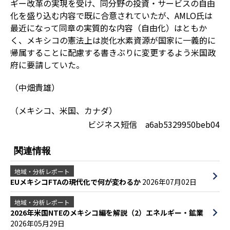
ギー改革の実現を受け、同分野の投資・サービスの自由
化を盛り込む内容で既に合意されていたが、AMLO氏は
最近になって同章の実質的な内容（自由化）はともか
く、メキシコの憲法上は炭化水素資源が国家に一義的に
帰属することに配慮する書きぶりに変更するよう米国政
府に要請していた。
（中畑貴雄）
（メキシコ、米国、カナダ）
ビジネス短信 a6ab5329950beb04
関連情報
地域・分析レポート
EUメキシコFTAの現代化で何が変わるか
2026年07月02日
地域・分析レポート
2026年米国NTEのメキシコ編を解説（2）エネルギー・鉱業
2026年05月29日