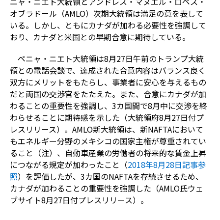
ニャ・ニエト大統領とアンドレス・マヌエル・ロペス・
オブラドール（AMLO）次期大統領は満足の意を表して
いる。しかし、ともにカナダが加わる必要性を強調して
おり、カナダと米国との早期合意に期待している。
ペニャ・ニエト大統領は8月27日午前のトランプ大統
領との電話会談で、達成された合意内容はバランス良く
双方にメリットをもたらし、事業者に安心を与えるもの
だと両国の交渉官をたたえた。また、合意にカナダが加
わることの重要性を強調し、3カ国間で8月中に交渉を終
わらせることに期待感を示した（大統領府8月27日付プ
レスリリース）。AMLO新大統領は、新NAFTAにおいて
もエネルギー分野のメキシコの国家主権が尊重されてい
ること（注）、自動車産業の労働者の将来的な賃金上昇
につながる規定が加わったこと（
2018年8月28日記事参
照
）を評価したが、3カ国のNAFTAを存続させるため、
カナダが加わることの重要性を強調した（AMLO氏ウェ
ブサイト8月27日付プレスリリース）。