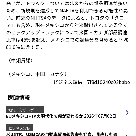
高いが、トラックについては北米からの部品調達が多い
ため、新規則を達成してNAFTAを利用できる可能性が高
い。前述のNHTSAのデータによると、トヨタの「タコ
マ」も含め、現在メキシコから対米輸出されている全て
のピックアップトラックについて米国・カナダ部品調達
比率は45％を超え、メキシコでの調達分を含めると平均
81.0％に達する。
（中畑貴雄）
（メキシコ、米国、カナダ）
ビジネス短信 7f8d10240c02babe
関連情報
地域・分析レポート
EUメキシコFTAの現代化で何が変わるか
2026年07月02日
ビジネス短信
米USTR、USMCAの自動車貿易報告書を発表、見直しを通