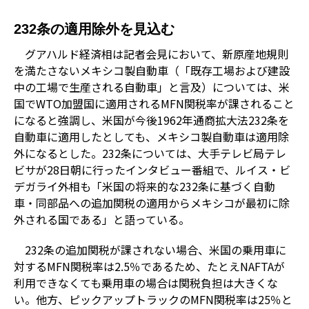
232条の適用除外を見込む
グアハルド経済相は記者会見において、新原産地規則
を満たさないメキシコ製自動車（「既存工場および建設
中の工場で生産される自動車」と言及）については、米
国でWTO加盟国に適用されるMFN関税率が課されること
になると強調し、米国が今後1962年通商拡大法232条を
自動車に適用したとしても、メキシコ製自動車は適用除
外になるとした。232条については、大手テレビ局テレ
ビサが28日朝に行ったインタビュー番組で、ルイス・ビ
デガライ外相も「米国の将来的な232条に基づく自動
車・同部品への追加関税の適用からメキシコが最初に除
外される国である」と語っている。
232条の追加関税が課されない場合、米国の乗用車に
対するMFN関税率は2.5％であるため、たとえNAFTAが
利用できなくても乗用車の場合は関税負担は大きくな
い。他方、ピックアップトラックのMFN関税率は25％と