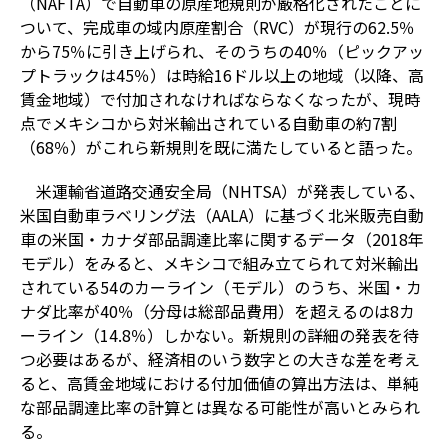
（NAFTA）で自動車の原産地規則が厳格化されたことに
ついて、完成車の域内原産割合（RVC）が現行の62.5％
から75％に引き上げられ、そのうちの40％（ピックアッ
プトラックは45％）は時給16ドル以上の地域（以降、高
賃金地域）で付加されなければならなくなったが、現時
点でメキシコから対米輸出されている自動車の約7割
（68％）がこれら新規則を既に満たしていると語った。
米運輸省道路交通安全局（NHTSA）が発表している、
米国自動車ラベリング法（AALA）に基づく北米販売自動
車の米国・カナダ部品調達比率に関するデータ（2018年
モデル）をみると、メキシコで組み立てられて対米輸出
されている54のカーライン（モデル）のうち、米国・カ
ナダ比率が40％（分母は総部品費用）を超えるのは8カ
ーライン（14.8％）しかない。新規則の詳細の発表を待
つ必要はあるが、経済相のいう数字との大きな差を考え
ると、高賃金地域における付加価値の算出方法は、単純
な部品調達比率の計算とは異なる可能性が高いとみられ
る。