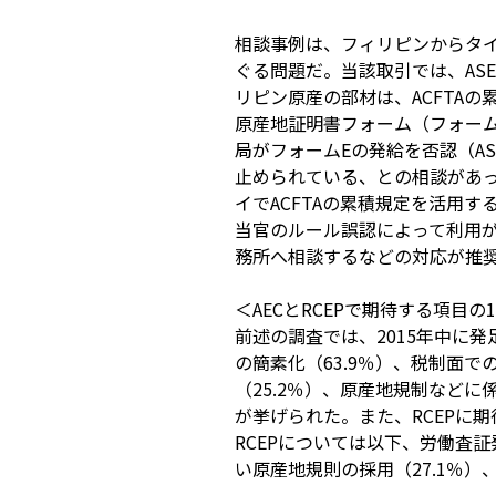
相談事例は、フィリピンからタ
ぐる問題だ。当該取引では、ASE
リピン原産の部材は、ACFTA
原産地証明書フォーム（フォー
局がフォームEの発給を否認（A
止められている、との相談があ
イでACFTAの累積規定を活用
当官のルール誤認によって利用
務所へ相談するなどの対応が推
＜AECとRCEPで期待する項目の
前述の調査では、2015年中に
の簡素化（63.9％）、税制面
（25.2％）、原産地規制などに
が挙げられた。また、RCEPに
RCEPについては以下、労働査証
い原産地規則の採用（27.1％