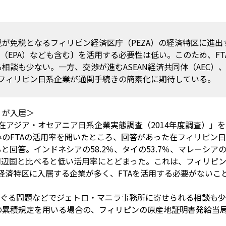
が免税となるフィリピン経済区庁（PEZA）の経済特区に進
定（EPA）なども含む〕を活用する必要性は低い。このため、F
相談も少ない。一方、交渉が進むASEAN経済共同体（AEC）
在フィリピン日系企業が通関手続きの簡素化に期待している。
くが入居＞
、「在アジア・オセアニア日系企業実態調査（2014年度調査）
のFTAの活用率を聞いたところ、回答があった在フィリピン日系
と回答。インドネシアの58.2％、タイの53.7％、マレーシアの
など周辺国と比べると低い活用率にとどまった。これは、フィリピン
の経済特区に入居する企業が多く、FTAを活用する必要がないこ
めぐる問題などでジェトロ・マニラ事務所に寄せられる相談も
の累積規定を用いる場合の、フィリピンの原産地証明書発給当