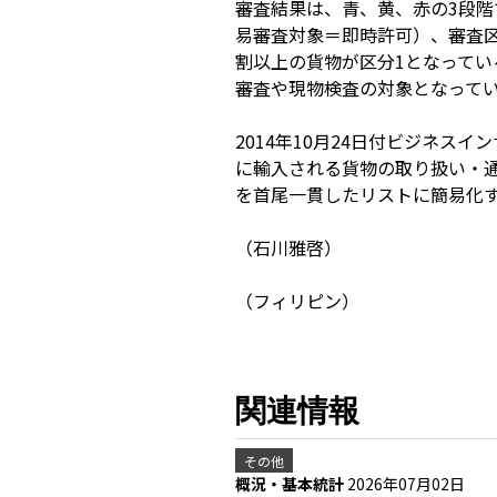
審査結果は、青、黄、赤の3段階
易審査対象＝即時許可）、審査区
割以上の貨物が区分1となって
審査や現物検査の対象となって
2014年10月24日付ビジネス
に輸入される貨物の取り扱い・
を首尾一貫したリストに簡易化
（石川雅啓）
（フィリピン）
関連情報
その他
概況・基本統計
2026年07月02日