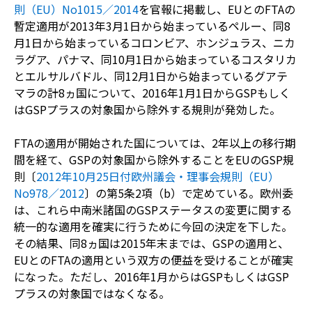
則（EU）No1015／2014
を官報に掲載し、EUとのFTAの
暫定適用が2013年3月1日から始まっているペルー、同8
月1日から始まっているコロンビア、ホンジュラス、ニカ
ラグア、パナマ、同10月1日から始まっているコスタリカ
とエルサルバドル、同12月1日から始まっているグアテ
マラの計8ヵ国について、2016年1月1日からGSPもしく
はGSPプラスの対象国から除外する規則が発効した。
FTAの適用が開始された国については、2年以上の移行期
間を経て、GSPの対象国から除外することをEUのGSP規
則〔
2012年10月25日付欧州議会・理事会規則（EU）
No978／2012
〕の第5条2項（b）で定めている。欧州委
は、これら中南米諸国のGSPステータスの変更に関する
統一的な適用を確実に行うために今回の決定を下した。
その結果、同8ヵ国は2015年末までは、GSPの適用と、
EUとのFTAの適用という双方の便益を受けることが確実
になった。ただし、2016年1月からはGSPもしくはGSP
プラスの対象国ではなくなる。