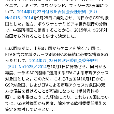
ケニア、ナミビア、スワジランド、フィジーの8ヵ国につ
いて、
2014年7月22日付欧州委員会委任規則（EU）
No1016／2014
を9月28日に発効させ、同日からGSP対象
国とした。他方、ボツワナとナミビアは世界銀行の分類
で、中高所得国に該当することから、2015年末でGSP対
象国から外れることも併せて決定した。
ほぼ同時期に、上記8ヵ国からケニアを除く7ヵ国は、
FTAを含む地域グループ別のEPAの締結に必要な措置を取
ったとして、
2014年7月25日付欧州委員会委任規則
（EU）No1025／2014
を10月1日に発効させ、同日から
再度、一部のACP諸国に適用するEPAによる市場アクセス
対象国とした。このため、これら7ヵ国は10月1日から、
GSP対象国、およびEPAによる市場アクセス対象国の双
方の便益を受けることが可能になった（添付資料参
照）。欧州委はこうした経緯により、これら7ヵ国につい
ては、GSP対象国から再度、除外する欧州委委任規則の
策定を検討しているという。