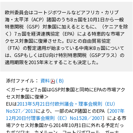
欧州委員会はコートジボワールなどアフリカ・カリブ
海・太平洋（ACP）諸国のうち8ヵ国を10月1日から一般
特恵関税（GSP）対象国に加えるとともに、（ケニアを除
く）7ヵ国を経済連携協定（EPA）による特恵的な市場ア
クセス対象国に復帰させた。EUとの自由貿易協定
（FTA）の暫定適用が始まっている中南米8ヵ国について
は、GSPもしくはEU向け特別特恵関税（GSPプラス）の
適用期限を2015年末とすることも決定した。
添付ファイル：
資料
( B)
＜ガーナなど7ヵ国はGSP対象国と同時にEPAの市場アク
セス対象国に復帰＞
EUは
2013年5月21日付欧州議会・理事会規則（EU）
No527／2013
により、一部のACP諸国とのEPA〔
2007年
12月20日付理事会規則（EC）No1528／2007
〕による市
場アクセス対象国から2014年10月1日に外れる予定だっ
たボツワナ、カメルーン、コートジボワール、ガーナ、