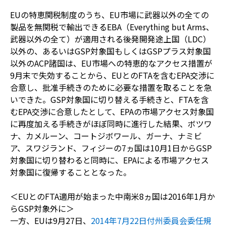
EUの特恵関税制度のうち、EU市場に武器以外の全ての
製品を無関税で輸出できるEBA（Everything but Arms、
武器以外の全て）が適用される後発開発途上国（LDC）
以外の、あるいはGSP対象国もしくはGSPプラス対象国
以外のACP諸国は、EU市場への特恵的なアクセス措置が
9月末で失効することから、EUとのFTAを含むEPA交渉に
合意し、批准手続きのために必要な措置を取ることを急
いできた。GSP対象国に切り替える手続きと、FTAを含
むEPA交渉に合意したとして、EPAの市場アクセス対象国
に再度加える手続きがほぼ同時に進行した結果、ボツワ
ナ、カメルーン、コートジボワール、ガーナ、ナミビ
ア、スワジランド、フィジーの7ヵ国は10月1日からGSP
対象国に切り替わると同時に、EPAによる市場アクセス
対象国に復帰することとなった。
＜EUとのFTA適用が始まった中南米8ヵ国は2016年1月か
らGSP対象外に＞
一方、EUは9月27日、
2014年7月22日付州委員会委任規