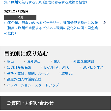
集：欧州で先行するSDGs達成に寄与する政策と経営）
2021年3月25日
特集
中国企業、競争力のあるバッテリー、通信分野で欧州に攻勢
（特集：欧州が直面するビジネス環境の変化と中国・同企業
の動向）
目的別に絞り込む
輸出
海外進出
輸入
外国企業誘致
知的財産権保護
EPA/FTA、WTO
BOPビジネス
基準・認証、規制、ルール
越境EC
高度外国人材活躍支援
イノベーション・スタートアップ
ご質問・お問い合わせ