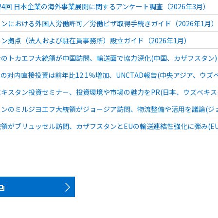
 第24回 日本企業の海外事業展開に関するアンケート調査（2026年3月）
ンにおける外国人労働許可／労働ビザ取得手続きガイド（2026年1月）
ン拠点（法人および駐在員事務所）設立ガイド（2026年1月）
のトカエフ大統領が中国訪問、輸送面で協力深化(中国、カザフスタン) 20
の対内直接投資は前年比12.1％増加、UNCTAD報告(中央アジア、ウズベキ
キスタン投資セミナー、投資環境や市場の魅力をPR(日本、ウズベキスタン)
ンのミルジヨエフ大統領がジョージア訪問、物流整備や活用を議論(ジョージ
領がブリュッセル訪問、カザフスタンとEUの輸送連結性強化に弾み(EU、カ