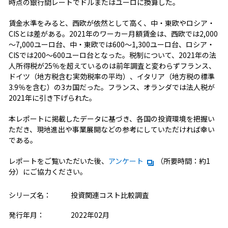
時点の銀行間レートでドルまたはユーロに換算した。
賃金水準をみると、西欧が依然として高く、中・東欧やロシア・
CISとは差がある。2021年のワーカー月額賃金は、西欧では2,000
～7,000ユーロ台、中・東欧では600～1,300ユーロ台、ロシア・
CISでは200～600ユーロ台となった。税制について、2021年の法
人所得税が25％を超えているのは前年調査と変わらずフランス、
ドイツ（地方税含む実効税率の平均）、イタリア（地方税の標準
3.9％を含む）の3カ国だった。フランス、オランダでは法人税が
2021年に引き下げられた。
本レポートに掲載したデータに基づき、各国の投資環境を把握い
ただき、現地進出や事業展開などの参考にしていただければ幸い
である。
レポートをご覧いただいた後、
アンケート
（所要時間：約1
分）にご協力ください。
シリーズ名：
投資関連コスト比較調査
発行年月：
2022年02月