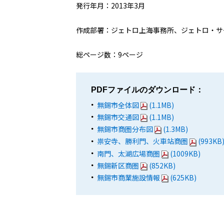
発行年月：2013年3月
作成部署：ジェトロ上海事務所、ジェトロ・サ
総ページ数：9ページ
PDFファイルのダウンロード：
無錫市全体図
(1.1MB)
無錫市交通図
(1.1MB)
無錫市商圏分布図
(1.3MB)
祟安寺、勝利門、火車站商圏
(993KB
南門、太湖広場商圏
(1009KB)
無錫新区商圏
(852KB)
無錫市商業施設情報
(625KB)