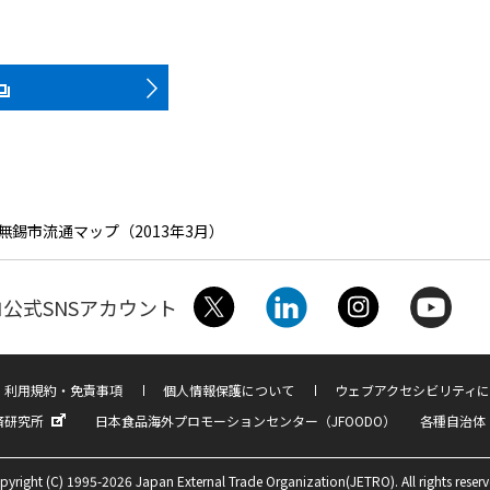
無錫市流通マップ（2013年3月）
公式SNSアカウント
利用規約・免責事項
個人情報保護について
ウェブアクセシビリティに
済研究所
日本食品海外プロモーションセンター（JFOODO）
各種自治体
pyright (C) 1995-2026 Japan External Trade Organization(JETRO). All rights reserv