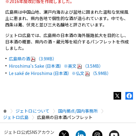
※2016年度改訂版を作成しました。
広島県は中国山地、瀬戸内海および盆地に囲まれた温和な気候風
土に恵まれ、県内各地で個性的な酒が造られています。中でも、
西条は灘、伏見と並び三大名醸地と評されています。
ジェトロ広島では、広島県の日本酒の海外販路拡大を目的とし、
日本酒の概要、県内の酒・蔵元等を紹介するパンフレットを作成
しました。
広島県の酒
（3.9MB）
Hiroshima's Sake (日本酒）※英文
（3.5MB）
Le saké de Hiroshima (日本酒）※仏文
（5.9MB）
ジェトロについて
国内拠点/国内事務所
ジェトロ広島
広島県の日本酒パンフレット
ジェトロ公式SNSアカウン