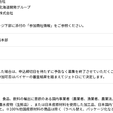
式会社
北海道開発グループ
株式会社
ージ下部に添付の「参加商社情報」をご参照ください。
阪本部
した場合は、申込締切日を待たずに予告なく募集を終了させていただく
参加可否はバイヤーの審査結果を踏まえてジェトロにて決定します。
、食品、飲料の輸出に意欲のある国内事業者（農業者、漁業者、農業法
農水産物（生鮮品）、または日本産原材料を使用した加工品、日本国内
と。※100％他国産原材料の商品は除く（ラベル替え、パッケージ化な