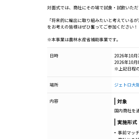
対面式では、商社にその場で試食・試飲いただ
「将来的に輸出に取り組みたいと考えているが
をお考えの皆様はぜひ奮ってご参加ください！
※本事業は農林水産省補助事業です。
日時
2026年10
2026年10
※上記日程
場所
ジェトロ大
内容
対象
国内商社を
実施形式
事前マッ