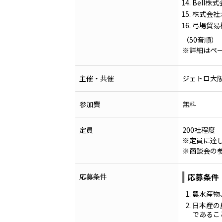
Bell株
株式会社
弓場貿易
（50音順）
※詳細はペ
主催・共催
ジェトロ大
参加費
無料
定員
200社程度
※定員に達
※商談会の
応募条件
応募条件
農水産物
日本産の
であるこ