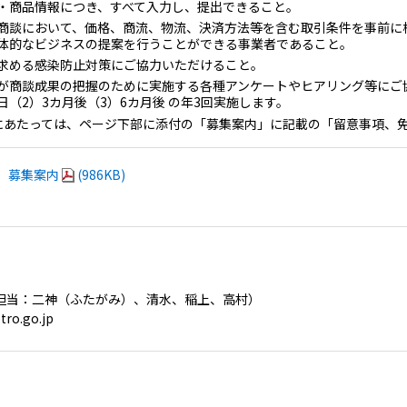
・商品情報につき、すべて入力し、提出できること。
商談において、価格、商流、物流、決済方法等を含む取引条件を事前に
体的なビジネスの提案を行うことができる事業者であること。
求める感染防止対策にご協力いただけること。
が商談成果の把握のために実施する各種アンケートやヒアリング等にご
日（2）3カ月後（3）6カ月後 の年3回実施します。
にあたっては、ページ下部に添付の「募集案内」に記載の「留意事項、
野）募集案内
(986KB)
（担当：二神（ふたがみ）、清水、稲上、高村）
ro.go.jp