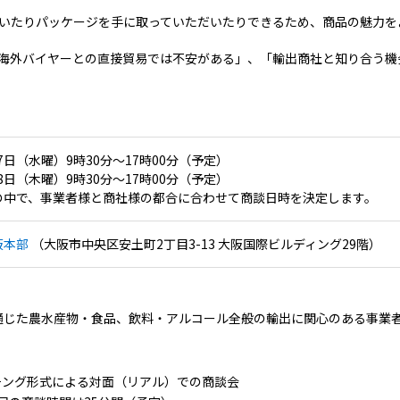
いたりパッケージを手に取っていただいたりできるため、商品の魅力を
海外バイヤーとの直接貿易では不安がある」、「輸出商社と知り合う機
月7日（水曜）9時30分～17時00分（予定）
月8日（木曜）9時30分～17時00分（予定）
の中で、事業者様と商社様の都合に合わせて商談日時を決定します。
阪本部
（大阪市中央区安土町2丁目3-13 大阪国際ビルディング29階）
通じた農水産物・食品、飲料・アルコール全般の輸出に関心のある事業
チング形式による対面（リアル）での商談会