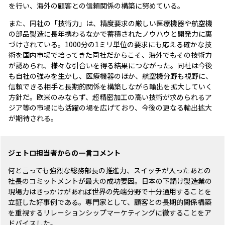
を行い、海外の顧客との信頼関係の構築に努めている。
また、同社の「技術力」は、精度要求の厳しい医療機器や航空機
の部品製造に長年携わるなかで蓄積されたノウハウと開発力に裏
づけされている。1000分の1ミリ単位の要求にも応える確かな技
術を国内市場で培ってきた同社だからこそ、海外でもその技術力
が認められ、様々な引合いを得る結果につながった。同社は今後
も自社の強みを生かし、医療機器のほか、航空機分野も視野に、
信頼できる相手と長期的関係を構築しながら輸出を拡大していく
方針だ。欧米のみならず、超精密加工の高い技術が求められるア
ジア等の市場にも活躍の場を広げており、今後の更なる輸出拡大
が期待される。
ジェトロ担当者からの一言コメント
何と言っても強烈な総務部長の推進力、スイッチが入ったあとの
社長のコミットメントが最大の成功要因。日本の下請け製造業の
現場力はきっかけがあれば世界の先端分野で十分通用することを
立証した好事例である。専門家として、顧客との長期的関係構築
を重視するリレーションシップマーケティングに徹することをア
ドバイスした。