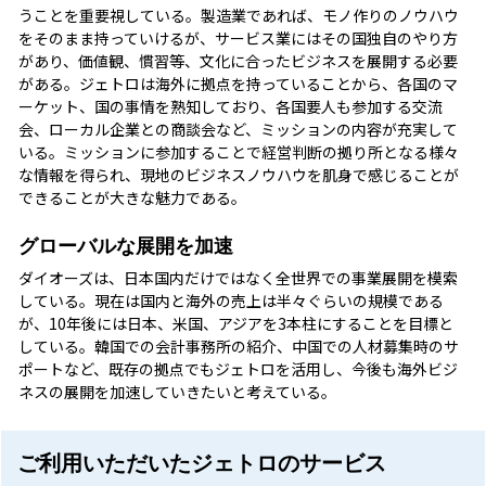
うことを重要視している。製造業であれば、モノ作りのノウハウ
をそのまま持っていけるが、サービス業にはその国独自のやり方
があり、価値観、慣習等、文化に合ったビジネスを展開する必要
がある。ジェトロは海外に拠点を持っていることから、各国のマ
ーケット、国の事情を熟知しており、各国要人も参加する交流
会、ローカル企業との商談会など、ミッションの内容が充実して
いる。ミッションに参加することで経営判断の拠り所となる様々
な情報を得られ、現地のビジネスノウハウを肌身で感じることが
できることが大きな魅力である。
グローバルな展開を加速
ダイオーズは、日本国内だけではなく全世界での事業展開を模索
している。現在は国内と海外の売上は半々ぐらいの規模である
が、10年後には日本、米国、アジアを3本柱にすることを目標と
している。韓国での会計事務所の紹介、中国での人材募集時のサ
ポートなど、既存の拠点でもジェトロを活用し、今後も海外ビジ
ネスの展開を加速していきたいと考えている。
ご利用いただいたジェトロのサービス