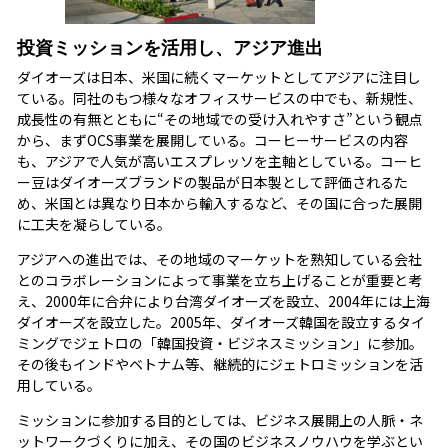
投資ミッションを活用し、アジア進出
ダイオーズは日本、米国に続くマーケットとしてアジアに注目し
ている。同社のもつ様々なオフィスサービスの中でも、新規性、
成長性の有無とともに“その地域での受け入れやすさ”という観点
から、まずOCS事業を展開している。コーヒーサービスの内容
も、アジアで人気が高いエスプレッソを主軸としている。コーヒ
ー豆はダイオーズブランドの製品が日本製として評価されるた
め、米国とは異なり日本から輸入するなど、その国に合った展開
に工夫を凝らしている。
アジアへの進出では、その地域のマーケットを熟知している会社
とのコラボレーションによって事業を立ち上げることが重要と考
え、2000年に合弁により台湾ダイオーズを設立、2004年には上海
ダイオーズを設立した。2005年、ダイオーズ韓国を設立するタイ
ミングでジェトロの「韓国投資・ビジネスミッション」に参加。
その後もインドやベトナム等、継続的にジェトロミッションを活
用している。
ミッションに参加する目的としては、ビジネス展開上の人脈・ネ
ットワークづくりに加え、その国のビジネスノウハウを学ぶとい