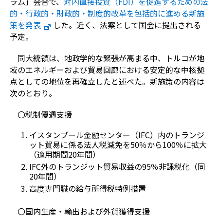
ラム」会合で、
対内直接投資（FDI）を促進するための法
的・行政的・財政的・制度的改革を包括的に進める新施
策を発表
した。近く、法案として国会に提出される
予定。
同大統領は、地政学的な緊張が高まる中、トルコが地
域のエネルギーおよび貿易回廊における安定的な中核拠
点としての地位を再確立したと述べた。新施策の内容は
次のとおり。
〇税制優遇支援
イスタンブール金融センター（IFC）内のトランジ
ット貿易に係る法人税減免を50％から100％に拡大
（適用期間20年間）
IFC外のトランジット貿易収益の95％非課税化（同
20年間）
高度専門職の給与所得税特例措置
〇国内生産・輸出および外貨獲得支援