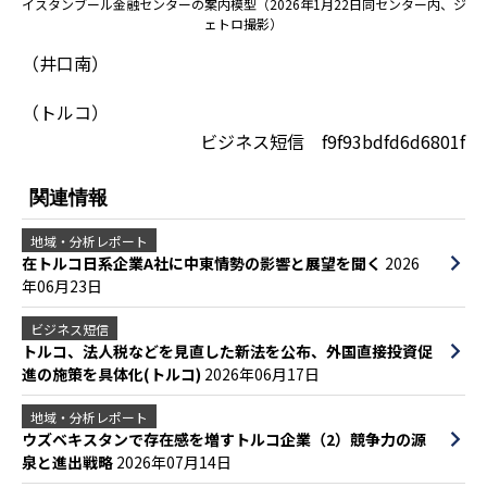
イスタンブール金融センターの案内模型（2026年1月22日同センター内、ジ
ェトロ撮影）
（井口南）
（トルコ）
ビジネス短信 f9f93bdfd6d6801f
関連情報
地域・分析レポート
在トルコ日系企業A社に中東情勢の影響と展望を聞く
2026
年06月23日
ビジネス短信
トルコ、法人税などを見直した新法を公布、外国直接投資促
進の施策を具体化(トルコ)
2026年06月17日
地域・分析レポート
ウズベキスタンで存在感を増すトルコ企業（2）競争力の源
泉と進出戦略
2026年07月14日