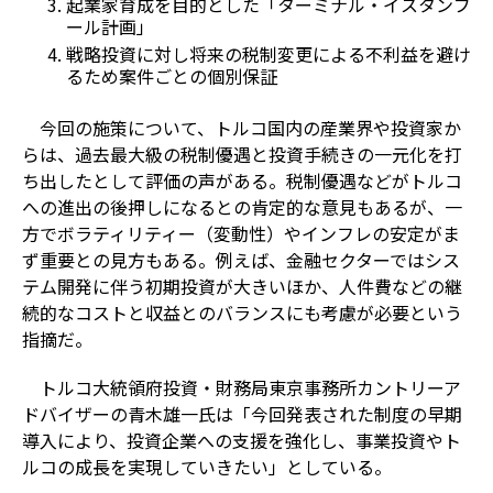
起業家育成を目的とした「ターミナル・イスタンブ
ール計画」
戦略投資に対し将来の税制変更による不利益を避け
るため案件ごとの個別保証
今回の施策について、トルコ国内の産業界や投資家か
らは、過去最大級の税制優遇と投資手続きの一元化を打
ち出したとして評価の声がある。税制優遇などがトルコ
への進出の後押しになるとの肯定的な意見もあるが、一
方でボラティリティー（変動性）やインフレの安定がま
ず重要との見方もある。例えば、金融セクターではシス
テム開発に伴う初期投資が大きいほか、人件費などの継
続的なコストと収益とのバランスにも考慮が必要という
指摘だ。
トルコ大統領府投資・財務局東京事務所カントリーア
ドバイザーの青木雄一氏は「今回発表された制度の早期
導入により、投資企業への支援を強化し、事業投資やト
ルコの成長を実現していきたい」としている。