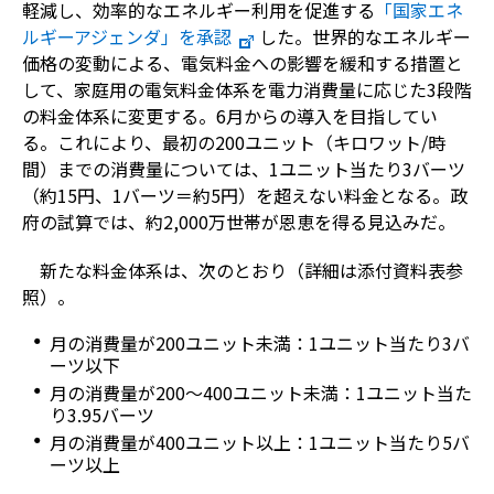
軽減し、効率的なエネルギー利用を促進する
「国家エネ
ルギーアジェンダ」を承認
した。世界的なエネルギー
価格の変動による、電気料金への影響を緩和する措置と
して、家庭用の電気料金体系を電力消費量に応じた3段階
の料金体系に変更する。6月からの導入を目指してい
る。これにより、最初の200ユニット（キロワット/時
間）までの消費量については、1ユニット当たり3バーツ
（約15円、1バーツ＝約5円）を超えない料金となる。政
府の試算では、約2,000万世帯が恩恵を得る見込みだ。
新たな料金体系は、次のとおり（詳細は添付資料表参
照）。
月の消費量が200ユニット未満：1ユニット当たり3バ
ーツ以下
月の消費量が200～400ユニット未満：1ユニット当た
り3.95バーツ
月の消費量が400ユニット以上：1ユニット当たり5バ
ーツ以上