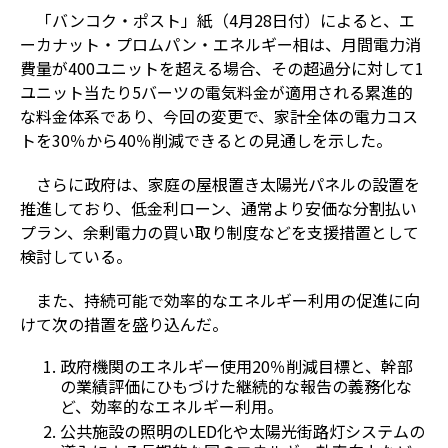
「バンコク・ポスト」紙（4月28日付）によると、エ
ーカナット・プロムパン・エネルギー相は、月間電力消
費量が400ユニットを超える場合、その超過分に対して1
ユニット当たり5バーツの電気料金が適用される累進的
な料金体系であり、今回の変更で、家計全体の電力コス
トを30％から40％削減できるとの見通しを示した。
さらに政府は、家庭の屋根置き太陽光パネルの設置を
推進しており、低金利ローン、通常より安価な分割払い
プラン、余剰電力の買い取り制度などを支援措置として
検討している。
また、持続可能で効率的なエネルギー利用の促進に向
けて次の措置を盛り込んだ。
政府機関のエネルギー使用20％削減目標と、幹部
の業績評価にひもづけた継続的な報告の義務化な
ど、効率的なエネルギー利用。
公共施設の照明のLED化や太陽光街路灯システムの