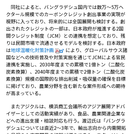
同社によると、バングラデシュ国内では数万～5万ヘ
クタール規模でのカーボンクレジット創出事業の実現が
視野に入っており、将来的には全国展開も検討する。創
出されたクレジットの一部は、日本政府が推進する2国
間クレジット制度（JCM）との連携を想定しており、残
りは民間市場で流通させるモデルを検討する。日本政府
は
地球温暖化対策計画
により、グローバルサウス諸
国などへの技術普及や対策実施を通じてJCMによる官民
連携を実施し、2030年度までの累積で1億トン（二酸化
炭素換算）、2040年度までの累積で2億トン（二酸化炭
素換算）規模の国際的な排出削減・吸収量の確保を目標
に掲げており、農業分野を含む新たな案件形成への期待
が高まっている。
またアジクルは、横浜商工会議所のアジア展開アドバ
イザーとしての活動実績があり、食品、農業関連企業な
どへの進出支援・相談対応も行う。渡辺氏は「バングラ
デシュについては直近2～3年で、輸出志向から内需開拓