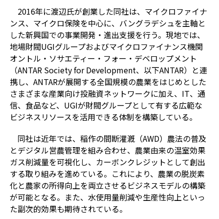
2016年に渡辺氏が創業した同社は、マイクロファイナ
ンス、マイクロ保険を中心に、バングラデシュを主軸と
した新興国での事業開発・進出支援を行う。現地では、
地場財閥UGIグループおよびマイクロファイナンス機関
オントル・ソサエティー・フォー・デベロップメント
（ANTAR Society for Development、以下ANTAR）と連
携し、ANTARが展開する全国規模の農業をはじめとした
さまざまな産業向け投融資ネットワークに加え、IT、通
信、食品など、UGIが財閥グループとして有する広範な
ビジネスリソースを活用できる体制を構築している。
同社は近年では、稲作の間断灌漑（AWD）農法の普及
とデジタル営農管理を組み合わせ、農業由来の温室効果
ガス削減量を可視化し、カーボンクレジットとして創出
する取り組みを進めている。これにより、農業の脱炭素
化と農家の所得向上を両立させるビジネスモデルの構築
が可能となる。また、水使用量削減や生産性向上といっ
た副次的効果も期待されている。