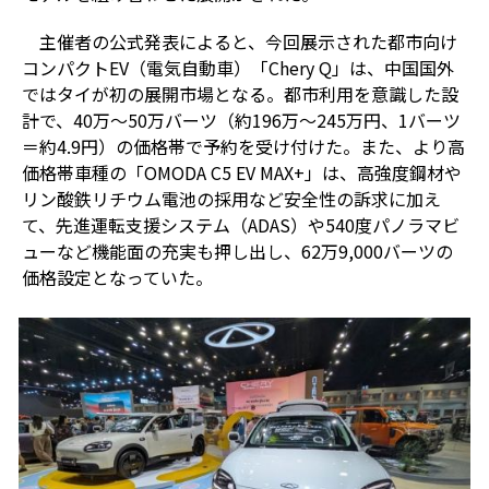
主催者の公式発表によると、今回展示された都市向け
コンパクト
EV
（電気自動車）「
Chery Q
」は、中国国外
ではタイが初の展開市場となる。都市利用を意識した設
計で、
40
万～
50
万バーツ（約
196
万～
245
万円、
1
バーツ
＝約
4.9
円）の価格帯で予約を受け付けた。また、より高
価格帯車種の「
OMODA C5 EV MAX+
」は、高強度鋼材や
リン酸鉄リチウム電池の採用など安全性の訴求に加え
て、先進運転支援システム（
ADAS
）や
540
度パノラマビ
ューなど機能面の充実も押し出し、
62
万
9,000
バーツの
価格設定となっていた。