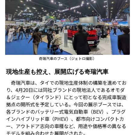
奇瑞汽車のブース（ジェトロ撮影）
現地生産も控え、展開広げる奇瑞汽車
奇瑞汽車は、タイでの現地生産体制の構築を進めてお
り、
4
月
20
日には同社ブランドの現地法人であるオモダ
＆ジェクー（タイランド）にとって初となる完成車製造
拠点の開所式を予定している。今回の展示ブースでは、
各ブランドのバッテリー式電気自動車（
BEV
）、プラグ
インハイブリッド車（
PHEV
）、都市向けコンパクトカ
ー、アウトドア志向の車種など、用途や価格帯の異なる
モデルを組み合わせた展開がされた。