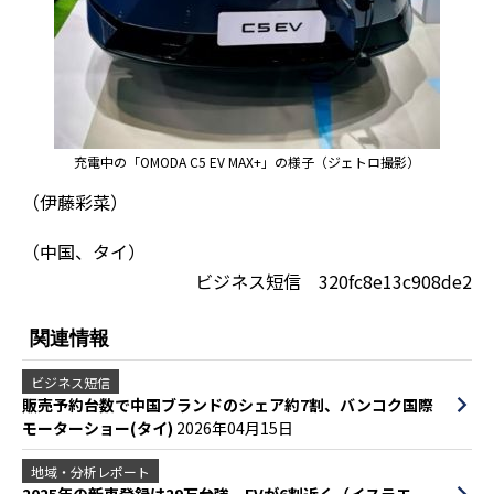
充電中の「OMODA C5 EV MAX+」の様子（ジェトロ撮影）
（伊藤彩菜）
（中国、タイ）
ビジネス短信 320fc8e13c908de2
関連情報
ビジネス短信
販売予約台数で中国ブランドのシェア約7割、バンコク国際
モーターショー(タイ)
2026年04月15日
地域・分析レポート
2025年の新車登録は29万台強、EVが6割近く（イスラエ