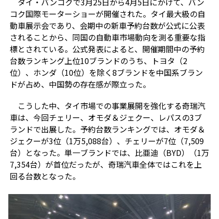
タイ・バンコクで
3
月
25
日から
4
月
5
日にかけて、バン
コク国際モーターショーが開催された。タイ最大級の自
動車展示会であり、会期中の新車予約台数が公式に公表
されることから、同国の自動車市場動向を測る重要な指
標とされている。公式発表によると、開催期間中の予約
台数ランキング上位
10
ブランドのうち、トヨタ（
2
位）、ホンダ（
10
位）を除く
8
ブランドを中国系ブラン
ドが占め、中国勢の存在感が際立った。
こうした中、タイ市場での事業展開を強化する奇瑞汽
車は、今回チェリー、オモダ＆ジェクー、レパスの
3
ブ
ランドで出展した。予約台数ランキングでは、オモダ＆
ジェクーが
3
位（
1
万
5,088
台）、チェリーが
7
位（
7,509
台）となった。単一ブランドでは、比亜迪（
BYD
）（
1
万
7,354
台）が首位だったが、奇瑞汽車全体ではこれを上
回る台数となった。