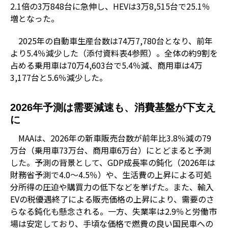
2.1倍の3万848台に急伸し、HEVは3万8,515台で25.1％
増となった。
2025年の自動車生産台数は74万7,780台となり、前年
より5.4％減少した（添付資料表4参照）。全体の約9割を
占める乗用車は70万4,603台で5.4％減、商用車は4万
3,177台と5.6％減少した。
2026年予測は需要減速も、消費基盤が下支え
に
MAAは、2026年の新車販売台数が前年比3.8％減の79
万台（乗用車73万台、商用車6万台）にとどまると予測
した。予測の背景として、GDP成長率の鈍化（2026年は
財務省予測で4.0〜4.5％）や、生活費の上昇による可処
分所得の圧迫や購買力の低下などを挙げた。また、輸入
EVの税優遇終了による販売価格の上昇により、需要のさ
らなる鈍化も懸念される。一方、失業率は2.9％と労働市
場は安定しており、手頃な価格で燃費の良い国民車への