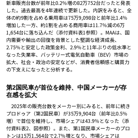
新車販売台数が前年比0.2％増の82万752台だったと発表
した。過去最高を4年連続で更新した。内訳をみると、全
体の約9割を占める乗用車は75万9,098台と前年比1.4％
増加した一方、約1割を占める商用車は11.7％減の6万
1,654台に落ち込んだ（添付資料表1参照）。MAAは、国
内需要や輸出の回復を背景とした堅調な経済成長、
2.75％と安定した政策金利、2.9％と11年ぶりの低水準と
なった失業率、バッテリー式電気自動車（BEV）市場の
拡大、社会・政治の安定などが、消費者信頼感と購買力
の下支えになったと分析する。
第2国民車が首位を維持、中国メーカーが存
在感を拡大
2025年の販売台数をメーカー別にみると、前年に続き
プロドゥア（第2国民車）が35万9,904台（前年比0.5％
増）で首位を維持し、市場シェアは43.9％となった（添
付資料表2、図参照）。また、第1国民車メーカーのプロ
トンは15万1,564台で2.7％増となり、市場シェアは