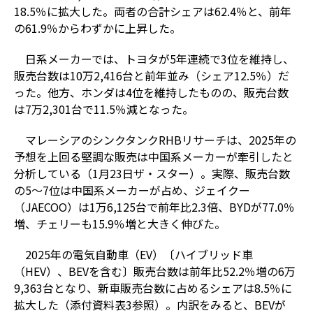
18.5％に拡大した。両者の合計シェアは62.4％と、前年
の61.9％からわずかに上昇した。
日系メーカーでは、トヨタが5年連続で3位を維持し、
販売台数は10万2,416台と前年並み（シェア12.5％）だ
った。他方、ホンダは4位を維持したものの、販売台数
は7万2,301台で11.5％減となった。
マレーシアのシンクタンクRHBリサーチは、2025年の
予想を上回る堅調な販売は中国系メーカーが牽引したと
分析している（1月23日ザ・スター）。実際、販売台数
の5～7位は中国系メーカーが占め、ジェイクー
（JAECOO）は1万6,125台で前年比2.3倍、BYDが77.0％
増、チェリーも15.9％増と大きく伸びた。
2025年の電気自動車（EV）〔ハイブリッド車
（HEV）、BEVを含む〕販売台数は前年比52.2％増の6万
9,363台となり、新車販売台数に占めるシェアは8.5％に
拡大した（添付資料表3参照）。内訳をみると、BEVが