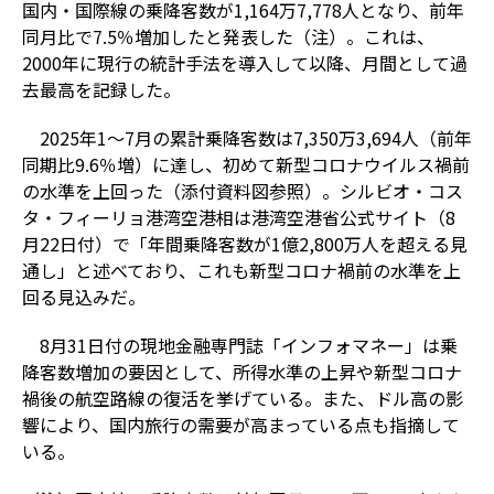
国内・国際線の乗降客数が1,164万7,778人となり、前年
同月比で7.5％増加したと発表した（注）。これは、
2000年に現行の統計手法を導入して以降、月間として過
去最高を記録した。
2025年1～7月の累計乗降客数は7,350万3,694人（前年
同期比9.6％増）に達し、初めて新型コロナウイルス禍前
の水準を上回った（添付資料図参照）。シルビオ・コス
タ・フィーリョ港湾空港相は港湾空港省公式サイト（8
月22日付）で「年間乗降客数が1億2,800万人を超える見
通し」と述べており、これも新型コロナ禍前の水準を上
回る見込みだ。
8月31日付の現地金融専門誌「インフォマネー」は乗
降客数増加の要因として、所得水準の上昇や新型コロナ
禍後の航空路線の復活を挙げている。また、ドル高の影
響により、国内旅行の需要が高まっている点も指摘して
いる。