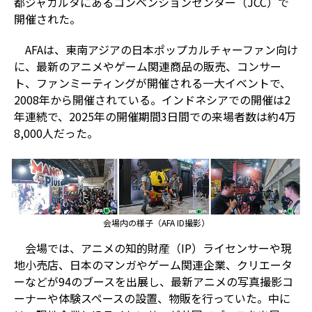
都ジャカルタにあるコンベンションセンター（
JCC
）で
開催された。
AFA
は、東南アジアの日本ポップカルチャーファン向け
に、最新のアニメやゲーム関連商品の販売、コンサー
ト、ファンミーティングが開催される一大イベントで、
2008
年から開催されている。インドネシアでの開催は
2
年連続で、
2025
年の開催期間
3
日間での来場者数は約
4
万
8,000
人だった。
会場内の様子（AFA ID撮影）
会場では、アニメの知的財産（IP）ライセンサーや現
地小売店、日本のマンガやゲーム関連企業、クリエータ
ーなどが94のブースを出展し、最新アニメの写真撮影コ
ーナーや体験スペースの設置、物販を行っていた。中に