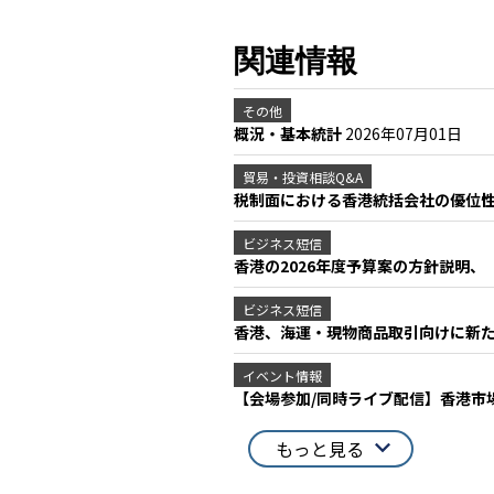
関連情報
その他
概況・基本統計
2026年07月01日
貿易・投資相談Q&A
税制面における香港統括会社の優位
ビジネス短信
香港の2026年度予算案の方針説明、
ビジネス短信
香港、海運・現物商品取引向けに新た
イベント情報
【会場参加/同時ライブ配信】香港市
もっと見る