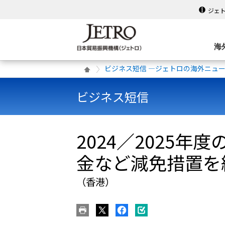
ジェ
海
ビジネス短信 ―ジェトロの海外ニュ
ビジネス短信
2024／2025
金など減免措置を
（香港）