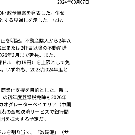
2024年03月07日
の財政予算案を発表した。併せ
とする見通しを示した。なお、
廃止を明記。不動産購入から
2
年以
居民または
2
軒目以降の不動産購
026
年
3
月まで延長。また、
港ドル＝約
19
円）を上限として免
る。いずれも、
2023/2024
年度と
や商業化支援を目的とした、新し
）の初年度登録税免除も
2026
年
カオグレーターベイエリア（中国
香港の金融決済サービスで銀行間
範囲を拡大する予定だ。
ドルを割り当て、「数碼港」（サ