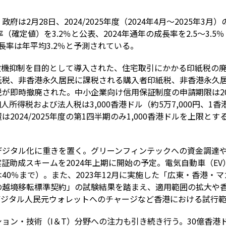
）政府は
2
月
28
日、
2024/2025
年度（
2024
年
4
月～
2025
年
3
月）
率（確定値）を
3.2
％と公表、
2024
年通年の成長率を
2.5
～
3.5
％
長率は年平均
3.2
％と予測されている。
投機抑制を目的として導入された、住宅取引にかかる印紙税の
紙税、非香港永久居民に課税される購入者印紙税、非香港永久
税が即時撤廃された。中小企業向け信用保証制度の申請期限は
2
個人所得税および法人税は
3,000
香港ドル（約
5
万
7,000
円、
1
香
置は
2024/2025
年度の第
1
四半期のみ
1,000
香港ドルを上限とす
デジタル化に重きを置く。グリーンフィンテックへの資金調達
実証助成スキームを
2024
年上期に開始の予定。電気自動車（
EV
は
40
％まで）。また、
2023
年
12
月に実施した「広東・香港・マ
の越境移転標準契約」の試験結果を踏まえ、適用範囲の拡大や
デジタル人民元ウォレットへのチャージなど香港における試行
ション・技術（
I
＆
T
）分野への注力も引き続き行う。
30
億香港