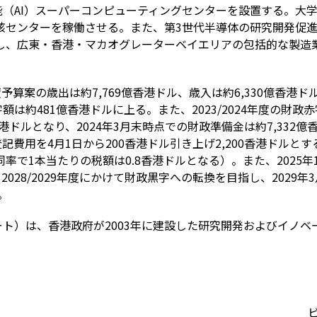
能（
AI
）スーパーコンピューティングセンターを設置する。大
該センターを稼働させる。また、第3世代半導体の研究開発促
し、広東・香港・マカオグレーターベイエリアの包括的な製造
度予算案の歳出は約
7,769
億香港ドル、歳入は約
6
,
330
億香港ド
字額は約
481
億香港ドルに上る。また、
2023/2024
年度の財政赤
港ドルとなり、
2024
年
3
月末時点での財政準備金は約
7,332
億
登記費用を
4
月
1
日から
200
香港ドル引き上げ
2,200
香港ドルとす
同率で
1
本当たりの税額は
0.8
香港ドルとなる）。また、
2025
年
ら
2028/2029
年度にかけて財政黒字への転換を目指し、
2029
年
3
。
ート）は、香港政府が
2003
年に建設した研究開発およびイノベ
ビ