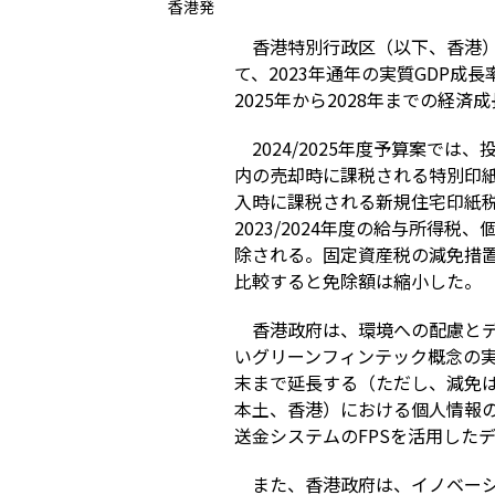
香港発
香港特別行政区（以下、香港
て、
2023
年通年の実質
GDP
成長
2025
年から
2028
年までの経済成
2024/2025
年度予算案では、
内の売却時に課税される特別印
入時に課税される新規住宅印紙
2023/2024
年度の給与所得税、
除される。固定資産税の減免措
比較すると免除額は縮小した。
香港政府は、環境への配慮と
いグリーンフィンテック概念の
末まで延長する（ただし、減免
本土、香港）における個人情報
送金システムの
FPS
を活用した
また、香港政府は、イノベー