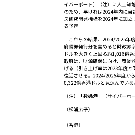
イバーポート）（注）に人工知
のため、早ければ
2024
年内に当
ス研究開発機構を
2024
年に設立
る予定。
これらの結果、
2024/2025
年
府債券発行分を含めると財政赤
ドルを大きく上回る約
1,016
億香
政府は、財源確保に向け、商業
げる（引き上げ率は
2023
年度と
復活させる。
2024/2025
年度か
8,322
億香港ドルと見込んでいる
（注）「数碼港」（サイバーポ
（松浦広子）
（香港）