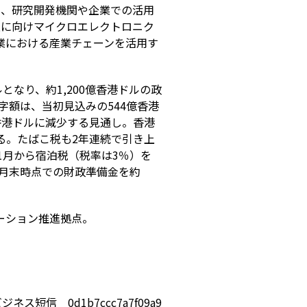
学、研究開発機関や企業での活用
進に向けマイクロエレクトロニク
業における産業チェーンを活用す
ルとなり、約
1,200
億香港ドルの政
字額は、当初見込みの
544
億香港
香港ドルに減少する見通し。香港
る。たばこ税も
2
年連続で引き上
1
月から宿泊税（税率は
3
％）を
月末時点での財政準備金を約
ーション推進拠点。
ジネス短信 0d1b7ccc7a7f09a9