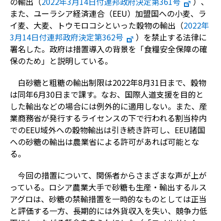
の輸出（
2022年3月14日付連邦政府決定第361号
）、
また、ユーラシア経済連合（EEU）加盟国への小麦、ラ
イ麦、大麦、トウモロコシといった穀物の輸出（
2022年
3月14日付連邦政府決定第362号
）を禁止する法律に
署名した。政府は措置導入の背景を「食糧安全保障の確
保のため」と説明している。
白砂糖と粗糖の輸出制限は2022年8月31日まで、穀物
は同年6月30日まで課す。なお、国際人道支援を目的と
した輸出などの場合には例外的に適用しない。また、産
業商務省が発行するライセンスの下で行われる割当枠内
でのEEU域外への穀物輸出は引き続き許可し、EEU諸国
への砂糖の輸出は農業省による許可があれば可能とな
る。
今回の措置について、関係者からさまざまな声が上が
っている。ロシア農業大手で砂糖も生産・輸出するルス
アグロは、砂糖の禁輸措置を一時的なものとしては正当
と評価する一方、長期的には外貨収入を失い、競争力低