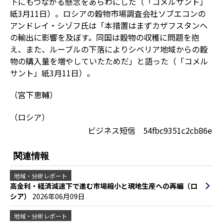
下にもつながる懸念をあらわにした（「コメルサント」
紙3月11日）。ロシアの穀物市場調査会社ソブエコンの
アンドレイ・シゾフ氏は「本措置はまずカザフスタンへ
の輸出に影響を及ぼす。同国は穀物の収穫に問題を抱
え、また、ルーブルの下落によりシベリア地域からの穀
物の購入量を増やしていたためだ」と語った（「コメル
サント」紙3月11日）。
（宮下恵輔）
（ロシア）
ビジネス短信 54fbc9351c2cb86e
関連情報
地域・分析レポート
高金利・経済減速下で進む市場縮小と現地生産への再編（ロ
シア）
2026年06月09日
地域・分析レポート