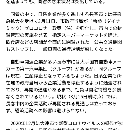
を踏まえても、同省の感染状況は突出している。
同省の中で、日系企業が多く進出する長春市では感染
急拡大を受けて3月11日、市政府当局が「動態（ダイナ
ミック）ゼロコロナ」政策（注）を強化し、市内での封
鎖管理の実施を発表。指定スーパーマーケットを除き、
飲食店などの店舗が全面的に閉鎖された。公共交通機関
もストップし、一般車両の通行規制が厳しくなった。
自動車関連企業が多い長春市には大手国有自動車メー
カーの第一汽車集団（グループ）があるが、同グループ
は現在、生産停止となっているもようだ。日系企業も所
在地の政府当局から企業活動を停止するように通達され
ており、再開の通達があるまで、社員は自宅待機を余儀
なくされているという。現状（3月15日朝時点）では、
長春市内の企業活動が再開される見通しは立っておら
ず、経済活動への影響は避けられない。
2020年12月に大連市で新型コロナウイルスの感染が拡
大した際には、日系企業が集中する金普新区の一部がロ