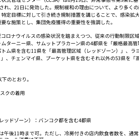
され、21日に発効した。規制緩和の理由について、より多く
、特定目標に対して引き続き規制措置を講じることで、感染拡
重要な施策とし、集団免疫獲得の重要性を強調した。
型コロナウイルスの感染状況を踏まえつつ、従来の行動制限区
ゥムターニー県、サムットプラカーン県の4都県を「厳格最高管
トム県を含む11県を「最高管理区域（レッドゾーン）」、ラ
」、チェンマイ県、プーケット県を含むそれ以外の53県を「
以下のとおり。
マスクの着用
レッドゾーン）：バンコク都を含む4都県
は午後11時まで可。ただし、冷房付きの店内飲食者数を、通常