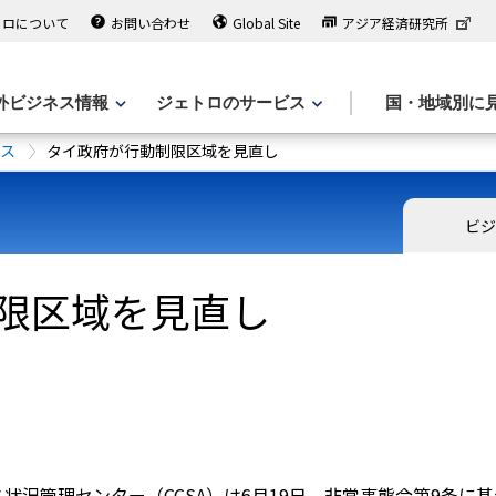
トロについて
お問い合わせ
Global Site
アジア経済研究所
外ビジネス情報
ジェトロのサービス
国・地域別に
ース
タイ政府が行動制限区域を見直し
ビジ
限区域を見直し
状況管理センター（CCSA）は6月19日、非常事態令第9条に