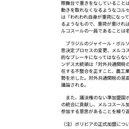
際舞台で重きをなしていること
動きを取れなくなるようなコル
は「われわれ自身が重荷になっ
るようなもので、重荷が重けれ
ルコスールの一員であることは
ブラジルのジャイール・ボル
思決定プロセスの変更、メルコ
的なブレーキになってはならな
ンデス大統領は「対外共通関税
在する不整合を正すこと、農工
勢を示した。対外共通関税の見直
議論される。
また、議決権のない準加盟国
の統合に貢献し、メルコスール
参加する意思があることを繰り
（注）ボリビアの正式加盟につい