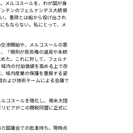
い。メルコスールを、わが国が身
ゼンチンのフェルナンデス大統領
ない。重荷とは船から投げ出され
荷にもならない。私にとって、メ
。
の交渉開始や、メルコスールの意
し、「規則が拒否権の道具や永続
求めた。これに対して、フェルナ
、域内の付加価値を高める上で存
べ、域内産業の保護を重視する姿
相および技術チームによる会議で
メルコスールを強化し、南米大陸
ボリビアがこの関税同盟に正式に
4カ国議会での批准待ち。現時点