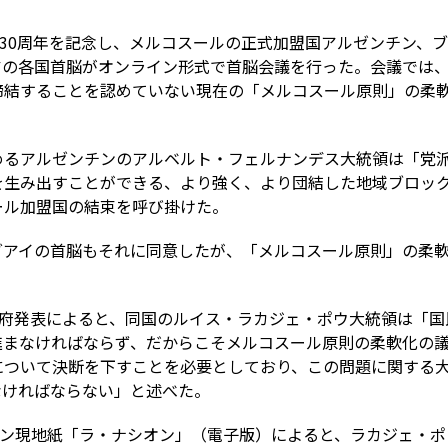
設30周年を記念し、メルコスールの正式加盟国アルゼンチン、
アの各国首脳がオンライン形式で首脳会議を行った。会議では
締結することを認めていない現在の「メルコスール原則」の柔
めるアルゼンチンのアルベルト・フェルナンデス大統領は「党
を生み出すことができる、より強く、より団結した地域ブロッ
ール加盟国の結束を呼び掛けた。
グアイの首脳もそれに同意したが、「メルコスール原則」の柔
領府発表によると、同国のルイス・ラカジェ・ポウ大統領は「
進まなければならず、だからこそメルコスール原則の柔軟化の
について決断を下すことを必要としており、この問題に関する
なければならない」と述べた。
チン現地紙「ラ・ナシオン」（電子版）によると、ラカジェ・