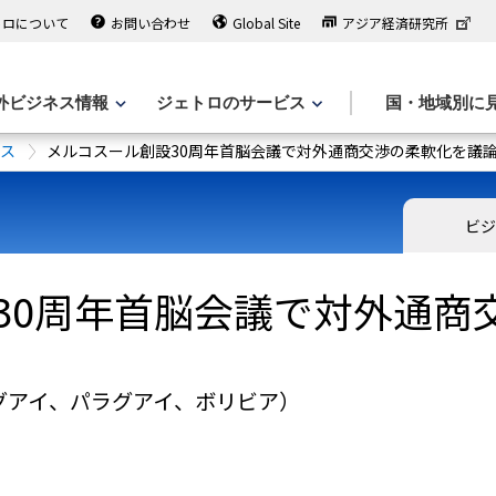
トロについて
お問い合わせ
Global Site
アジア経済研究所
外ビジネス情報
ジェトロのサービス
国・地域別に
ース
メルコスール創設30周年首脳会議で対外通商交渉の柔軟化を議
ビジ
30周年首脳会議で対外通商
グアイ、パラグアイ、ボリビア）