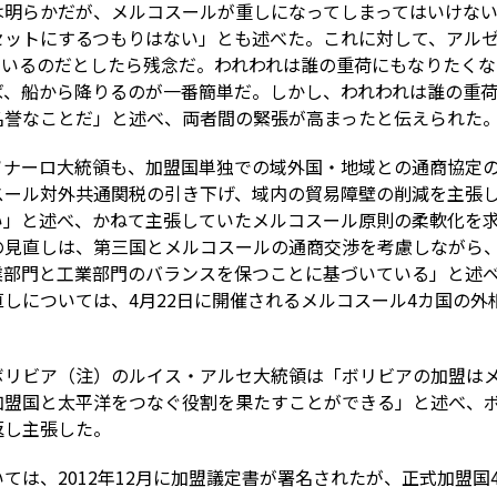
は明らかだが、メルコスールが重しになってしまってはいけな
セットにするつもりはない」とも述べた。これに対して、アル
ているのだとしたら残念だ。われわれは誰の重荷にもなりたく
ば、船から降りるのが一番簡単だ。しかし、われわれは誰の重
名誉なことだ」と述べ、両者間の緊張が高まったと伝えられた
ソナーロ大統領も、加盟国単独での域外国・地域との通商協定
スール対外共通関税の引き下げ、域内の貿易障壁の削減を主張
い」と述べ、かねて主張していたメルコスール原則の柔軟化を
の見直しは、第三国とメルコスールの通商交渉を考慮しながら
業部門と工業部門のバランスを保つことに基づいている」と述
しについては、4月22日に開催されるメルコスール4カ国の外
ボリビア（注）のルイス・アルセ大統領は「ボリビアの加盟は
加盟国と太平洋をつなぐ役割を果たすことができる」と述べ、
返し主張した。
ては、2012年12月に加盟議定書が署名されたが、正式加盟国