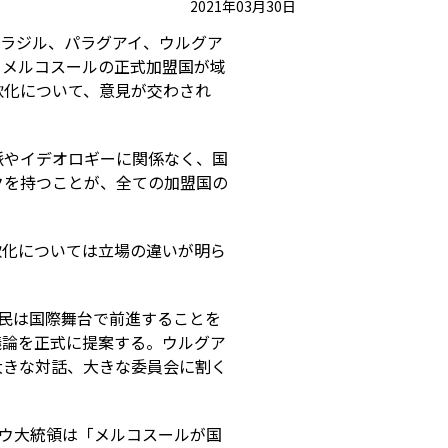
2021年03月30日
ブラジル、パラグアイ、ウルグア
、メルコスールの正式加盟国が域
軟化について、意見が交わされ
派やイデオロギーに関係なく、国
クを持つことが、全ての加盟国の
軟化については立場の違いが明ら
国民は国際舞台で前進することを
議論を正式に提案する。ウルグア
大きな対話、大きな委員会に割く
ポウ大統領は「メルコスールが国