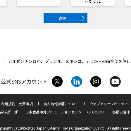
なかった
送信
アルゼンチン政府、ブラジル、メキシコ、チリからの航空便を停止
公式SNSアカウント
利用規約・免責事項
個人情報保護について
ウェブアクセシビリティに
済研究所
日本食品海外プロモーションセンター（JFOODO）
各種自治体
pyright (C) 1995-2026 Japan External Trade Organization(JETRO). All rights reserv