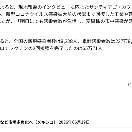
によると、現地報道のインタビューに応じたサンティアゴ・カ
い。新型コロナウイルス感染拡大前の状況まで回復した工業や
したが、「明日にでも感染者数が急増し、変異株の市中感染が
と、全国の新規感染者数は8,238人、累計感染者数は227万8,1
ロナワクチンの2回接種を完了したのは65万71人。
ビ
けなど市場多角化へ（メキシコ）
2026年06月19日