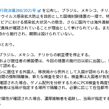
行政決議268/2021号
を公布し、ブラジル、メキシコ、チリ
ナウイルス感染拡大防止を目的とした国境封鎖措置の一環で、
ンビアにおける感染拡大状況への懸念、さらに国内では海外渡
変異株が確認されていることが理由として挙げられている。ま
0時から施行され、期限は設けられていない。
のとおり。
ブラジル、メキシコ、チリからの航空便を停止する。
および居住者の帰国便は、今回の措置の施行日以前に出国し、
て認める。
ンに居住する外国人、移民局から例外として入国が認められる
日間の強制隔離後、新たな検査を受ける。検査費は入国者が負
確認された場合、ゲノム配列を分析するためにPCR検査を再度
触者は当局が指定する場所で隔離され、必要に応じて在住都市
で陽性が確認された場合、濃厚接触者を追跡し、当局が指定す
。