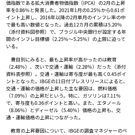
価指数である拡大消費者物価指数（IPCA）の2月の上昇
率を0.86％と発表した。2021年1月の0.25％から0.61ポ
イント上昇し、2016年以降の2月単月のインフレ率の中
で最も高い数値となった。過去12カ月の累積は5.20％
（添付資料図参照）で、ブラジル中央銀行が設定する年
間のインフレ目標値（2.25％～5.25％）の上限に迫って
いる。
費目別にみると、最も上昇率が高かったのは教育
（2.48％）、次いで交通・運輸（2.28％）だった（添付
資料表参照）。交通・運輸は寄与度が最も高く0.45ポイ
ントとなった。IBGEの11日付プレスリリースによると、
交通・運輸の価格が上昇した主な要因は、燃料価格
（7.09％）の上昇だという。特に、ガソリンは7.11％
で、寄与度も0.36ポイントと高い。また、エタノール
（8.06％）とディーゼル（5.40％）価格の上昇も、交
通・運輸価格の上昇につながった。
教育の上昇要因について、IBGEの調査マネジャーのペ