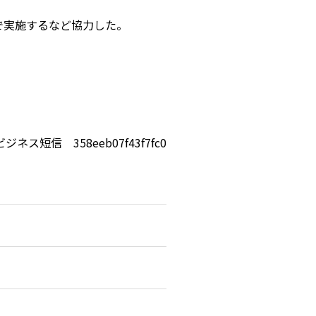
で実施するなど協力した。
ビジネス短信 358eeb07f43f7fc0