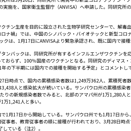
の実施を、国家衛生監督庁（ANVISA）へ申請した。同研究所
ワクチン生産を目的に設立された生物学研究センターで、解毒
コロナ禍」では、中国のシノバック・バイオテックと新型コロ
クは、1月17日にANVISAより緊急承認され、既に国内で接
ブタンバックは、同研究所が有するインフルエンザワクチンを
ておらず、100％国産のワクチンとなる。同研究のディマス
21年の下半期には国内での接種を開始する予定」とコメントし
7日時点で、国内の累積感染者数は1,249万362人、累積死者数
数は3,438人と感染拡大が続いている。サンパウロ州の累積感染者
当たりの新規感染者数でみると、北部のアマパ州が1万1,280
万1,241人と多い。
で1月17日から開始している。サンパウロ州でも1月17日から
従事者、教育従事者の順に接種が行われており、3月28日時点で
完了している（注2）。