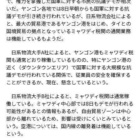
で、権力を掌握した国軍に対する市民の抗議デモが相次
いだ。ヤンゴン各地では8日早朝からも国軍に対する抗
議デモが引き続き行われているが、日系物流会社による
と、最大の貿易港であるヤンゴン港をはじめ、タイとの
国境貿易の拠点となっているミャワディ税関の通関業務
は機能しているもようだ。
日系物流大手A社によると、ヤンゴン港もミャワディ税
関も通常どおり稼働しているものの、特にヤンゴン港の
近く（ダウンタウンエリア）で国軍に対する大規模な抗
議デモが行われている関係で、従業員の安全を確保する
ことができるか、現在、懸念しているという。
日系物流大手B社によると、ミャワディ税関は通常稼
働している。ミャワディ中心部では8日もデモが行われる
可能性があるとの情報もあるが、自由貿易ゾーンは中心
部から離れているため、影響は受けにくいとみていると
いう。空港については、国内線の離発着は機能している
という。