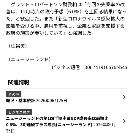
グラント・ロバートソン財務相は「今回の失業率の改
善は、12月時点の政府予想（6.0％）を上回る結果になっ
た」と歓迎した。また「新型コロナウイルス感染拡大の
影響を受ける中、雇用を重視し、企業と家庭を支援する
政府の施策が奏功している」と強調した。
（住裕美）
（ニュージーランド）
ビジネス短信 306741916a76eb4a
関連情報
その他
概況・基本統計
2026年06月25日
ビジネス短信
ニュージーランドの第1四半期実質GDP成長率は前期比
0.8％、3期連続プラス成長(ニュージーランド)
2026年06月
25日